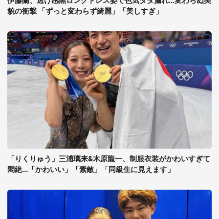
伊藤蘭、透け感黒ロングドレス姿で色気ダダ漏れ...変わらぬ美
貌の衝撃 「ずっと変わらず綺麗」「美しすぎ」
「りくりゅう」三浦璃来&木原龍一、制服衣装がかわいすぎて
悶絶...「かわいい」「素敵」「同級生に見えます」