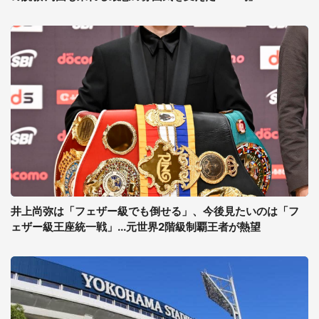
井上尚弥は「フェザー級でも倒せる」、今後見たいのは「フ
ェザー級王座統一戦」...元世界2階級制覇王者が熱望