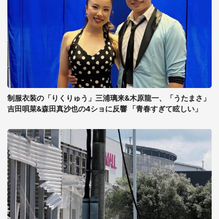
制服衣装の「りくりゅう」三浦璃来&木原龍一、「うたまさ」
吉田唄菜&森田真沙也の4ショに反響 「青春すぎて眩しい」