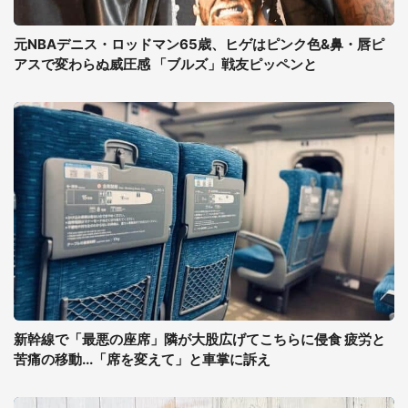
元NBAデニス・ロッドマン65歳、ヒゲはピンク色&鼻・唇ピ
アスで変わらぬ威圧感 「ブルズ」戦友ピッペンと
新幹線で「最悪の座席」隣が大股広げてこちらに侵食 疲労と
苦痛の移動...「席を変えて」と車掌に訴え