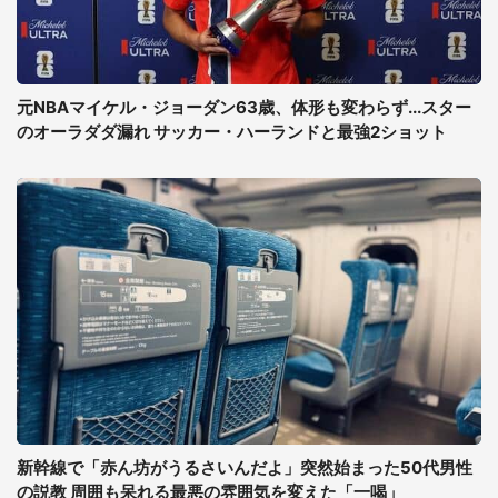
元NBAマイケル・ジョーダン63歳、体形も変わらず...スター
のオーラダダ漏れ サッカー・ハーランドと最強2ショット
新幹線で「赤ん坊がうるさいんだよ」突然始まった50代男性
の説教 周囲も呆れる最悪の雰囲気を変えた「一喝」