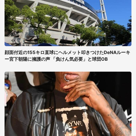
顔面付近の155キロ直球にヘルメット叩きつけたDeNAルーキ
ー宮下朝陽に擁護の声 「負けん気必要」と球団OB