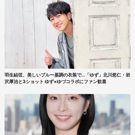
羽生結弦、美しいブルー基調の衣装で...「ゆず」北川悠仁・岩
沢厚治と3ショット ゆず×ゆづコラボにファン歓喜