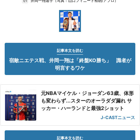
井岡一翔選手（写真：山口フィニート裕朗/アフロ）
1/1
記事本文を読む
宿敵ニエテス戦、井岡一翔は「終盤KO勝ち」 識者が
明言するワケ
元NBAマイケル・ジョーダン63歳、体形
も変わらず...スターのオーラダダ漏れ サ
ッカー・ハーランドと最強2ショット
J-CASTニュース
記事本文を読む