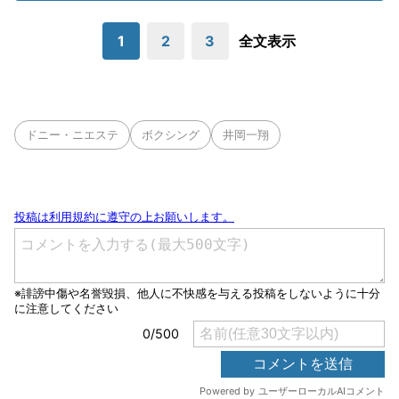
1
2
3
全文表示
ドニー・ニエステ
ボクシング
井岡一翔