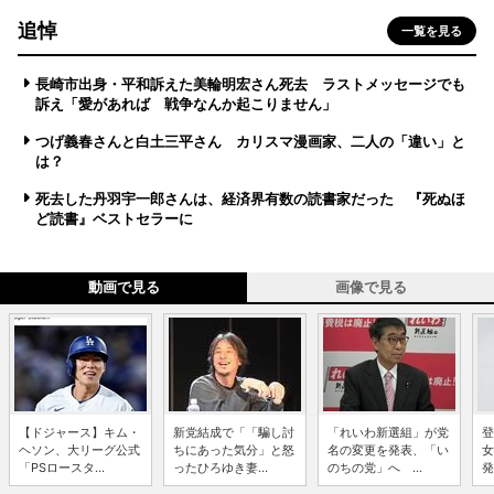
追悼
一覧を見る
長崎市出身・平和訴えた美輪明宏さん死去 ラストメッセージでも
訴え「愛があれば 戦争なんか起こりません」
つげ義春さんと白土三平さん カリスマ漫画家、二人の「違い」と
は？
死去した丹羽宇一郎さんは、経済界有数の読書家だった 『死ぬほ
ど読書』ベストセラーに
動画で見る
画像で見る
【ドジャース】キム・
新党結成で「「騙し討
「れいわ新選組」が党
登
ヘソン、大リーグ公式
ちにあった気分」と怒
名の変更を発表、「い
女
「PSロースタ...
ったひろゆき妻...
のちの党」へ ...
発