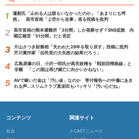
蓮舫氏「止める人は誰もいなかったのか」「あまりにも愕
然」 高市首相「上空から合掌」巡る投稿を批判
高市首相の熊本避難所「3分間」しか視察せず？SNS拡散 内
閣広報官「51分間」だと否定
片山さつき財務相「失われた28年を取り戻す」投稿に批判
芥川賞作家「自民党の大失政の結果だろう」
広島原爆の日、小沢一郎氏が高市政権を「戦前回帰路線」と
非難 「この国は再び滅亡に向かいかねない」
AVで稼いだ金は「汚い金」なのか 寄付報告への中傷にあき
れる声...スリムクラブ真栄田もバッサリ「汚い心だね」
コンテンツ
関連サイト
社会
J-CASTニュース