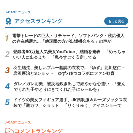
J-CAST ニュース
アクセスランキング
もっと見る
電撃トレードの巨人・リチャード、ソフトバンク・秋広優人
の存在感薄れ...「他球団の方が出場機会ある」の声が
登録者60万超人気美女YouTuber、結婚を発表 「めっちゃ
いい人に出会えた」「私今すごく安定してる」
羽生結弦、美しいブルー基調の衣装で...「ゆず」北川悠仁・
岩沢厚治と3ショット ゆず×ゆづコラボにファン歓喜
ダレノガレ明美、被災地炊き出しで細やかな心遣い...「並ん
でくれた子やとりにきてくれた子にシールを」
ドイツの美女フィギュア選手、JK風制服＆ルーズソックス衣
装で「激カワ」ショット 「りくりゅう」アイスショーで
J-CAST ニュース
コメントランキング