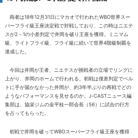
両者は18年12月31日にマカオで行われたWBO世界スー
パーフライ級王座決定戦で対戦しており、この時はニエテ
スが2－1の小差判定で井岡を破り王座を獲得。ミニマム
級、ライトフライ級、フライ級に続いて世界4階級制覇を
達成した。
今回は井岡が王者、ニエテスが挑戦者の立場でリングに
上がり、井岡のホームで行われる。初戦は僅差判定でベル
トに手が届かなかった井岡が、約3年半ぶりの再戦でどの
ようなパフォーマンスを見せるのか。J-CASTニュース編
集部は、協栄ジムの金平桂一郎会長（56）に試合の行方
を占ってもらった。
初戦で井岡を破ってWBOスーパーフライ級王座を獲得