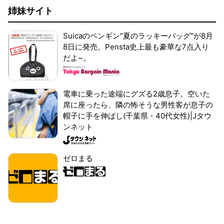
姉妹サイト
Suicaのペンギン"夏のラッキーバッグ"が8月
8日に発売。Pensta史上最も豪華な7点入り
だよ~。
電車に乗った途端にグズる2歳息子。空いた
席に座ったら、隣の怖そうな男性客が息子の
帽子に手を伸ばし(千葉県・40代女性)|Jタウ
ンネット
ゼロまる