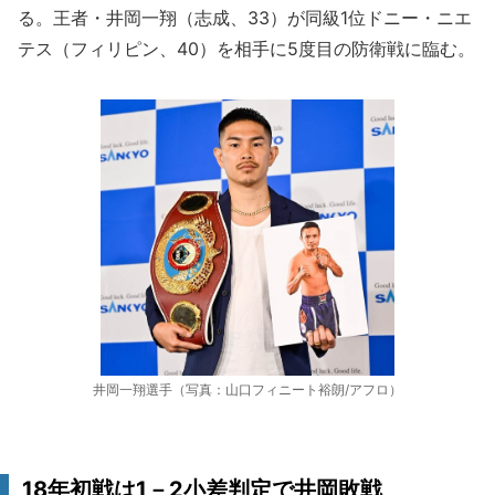
る。王者・井岡一翔（志成、33）が同級1位ドニー・ニエ
テス（フィリピン、40）を相手に5度目の防衛戦に臨む。
井岡一翔選手（写真：山口フィニート裕朗/アフロ）
18年初戦は1－2小差判定で井岡敗戦