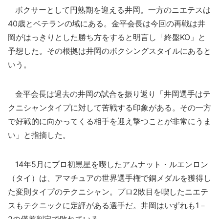
ボクサーとして円熟期を迎える井岡。一方のニエテスは
40歳とベテランの域にある。金平会長は今回の再戦は井
岡がはっきりとした勝ち方をすると明言し「終盤KO」と
予想した。その根拠は井岡のボクシングスタイルにあると
いう。
金平会長は過去の井岡の試合を振り返り「井岡選手はテ
クニシャンタイプに対して苦戦する印象がある。その一方
で好戦的に向かってくる相手を迎え撃つことが非常にうま
い」と指摘した。
14年5月にプロ初黒星を喫したアムナット・ルエンロン
（タイ）は、アマチュアの世界選手権で銅メダルを獲得し
た変則タイプのテクニシャン。プロ2敗目を喫したニエテ
スもテクニックに定評がある選手だ。井岡はいずれも1－