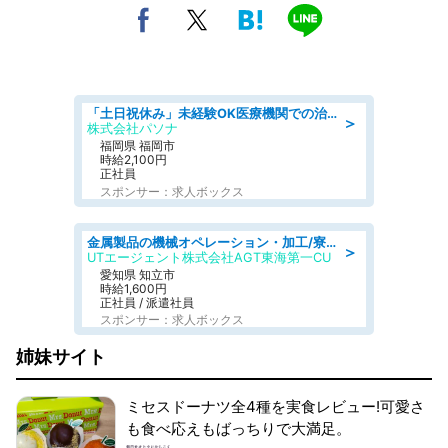
「土日祝休み」未経験OK医療機関での治験コーディネーターのお仕事
＞
株式会社パソナ
福岡県 福岡市
時給2,100円
正社員
スポンサー：求人ボックス
金属製品の機械オペレーション・加工/寮完備/日払い/工場・製造
＞
UTエージェント株式会社AGT東海第一CU
愛知県 知立市
時給1,600円
正社員 / 派遣社員
スポンサー：求人ボックス
姉妹サイト
ミセスドーナツ全4種を実食レビュー!可愛さ
も食べ応えもばっちりで大満足。