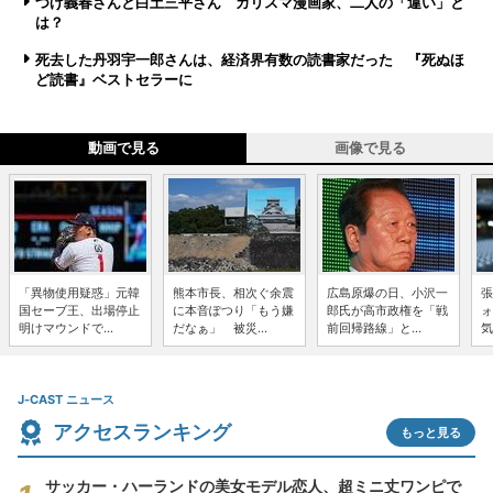
つげ義春さんと白土三平さん カリスマ漫画家、二人の「違い」と
は？
死去した丹羽宇一郎さんは、経済界有数の読書家だった 『死ぬほ
ど読書』ベストセラーに
動画で見る
画像で見る
「異物使用疑惑」元韓
熊本市長、相次ぐ余震
広島原爆の日、小沢一
張
国セーブ王、出場停止
に本音ぽつり「もう嫌
郎氏が高市政権を「戦
ォ
明けマウンドで...
だなぁ」 被災...
前回帰路線」と...
気
J-CAST ニュース
アクセスランキング
もっと見る
サッカー・ハーランドの美女モデル恋人、超ミニ丈ワンピで