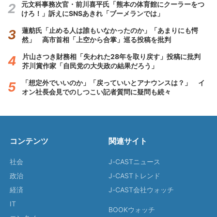
元文科事務次官・前川喜平氏「熊本の体育館にクーラーをつ
けろ！」訴えにSNSあきれ「ブーメランでは」
蓮舫氏「止める人は誰もいなかったのか」「あまりにも愕
然」 高市首相「上空から合掌」巡る投稿を批判
片山さつき財務相「失われた28年を取り戻す」投稿に批判
芥川賞作家「自民党の大失政の結果だろう」
「想定外でいいのか」「戻っていいとアナウンスは？」 イ
オン社長会見でのしつこい記者質問に疑問も続々
コンテンツ
関連サイト
社会
J-CASTニュース
政治
J-CASTトレンド
経済
J-CAST会社ウォッチ
IT
BOOKウォッチ