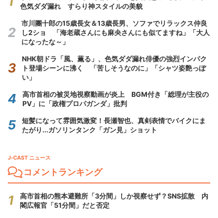
色気ダダ漏れ すらり神スタイルの美貌
市川團十郎の15歳長女＆13歳長男、ソファでリラックス仲良
し2ショ 「海老蔵さんにも麻央さんにも似てますね」「大人
になったな～」
NHK朝ドラ「風、薫る」、色気ダダ漏れ俳優の強烈インパク
ト登場シーンに沸く 「苦しそうなのに」「シャツ姿艶っぽ
い」
高市首相の被災地視察動画が炎上 BGM付き「総理が主役の
PV」に「政権プロパガンダ」批判
短髪になって雰囲気激変！長瀬智也、真剣表情でバイクにま
たがり...ガソリンタンク「ガン見」ショット
J-CAST ニュース
コメントランキング
高市首相の熊本避難所「3分間」しか視察せず？SNS拡散 内
閣広報官「51分間」だと否定