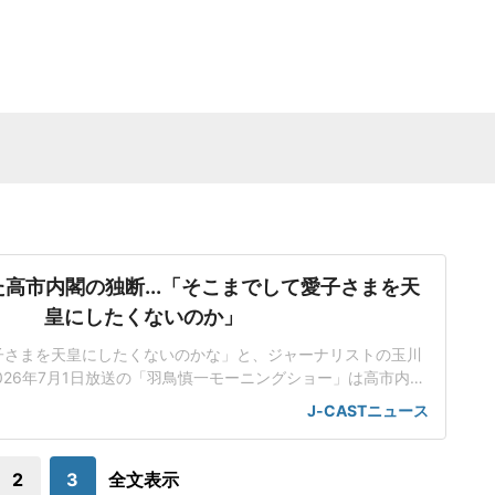
高市内閣の独断...「そこまでして愛子さまを天
皇にしたくないのか」
子さまを天皇にしたくないのかな」と、ジャーナリストの玉川
026年7月1日放送の「羽鳥慎一モーニングショー」は高市内閣
室典範改正案について、立法府の総意に基づいていないだけで
J-CASTニュース
にも沿っていないんじゃないかと取り上げた。「将来、他国が
で、別の天皇を立てますみたいなことを言われちゃう可能性
も」改正案は、皇族が旧宮家の男子を養
2
3
全文表示