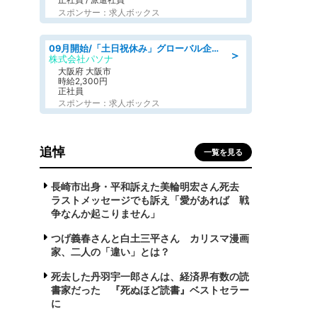
スポンサー：求人ボックス
09月開始/「土日祝休み」グローバル企業での産業保健のお仕事/保健師/高時給/残業なし/服装自由
＞
株式会社パソナ
大阪府 大阪市
時給2,300円
正社員
スポンサー：求人ボックス
追悼
一覧を見る
長崎市出身・平和訴えた美輪明宏さん死去
ラストメッセージでも訴え「愛があれば 戦
争なんか起こりません」
つげ義春さんと白土三平さん カリスマ漫画
家、二人の「違い」とは？
死去した丹羽宇一郎さんは、経済界有数の読
書家だった 『死ぬほど読書』ベストセラー
に