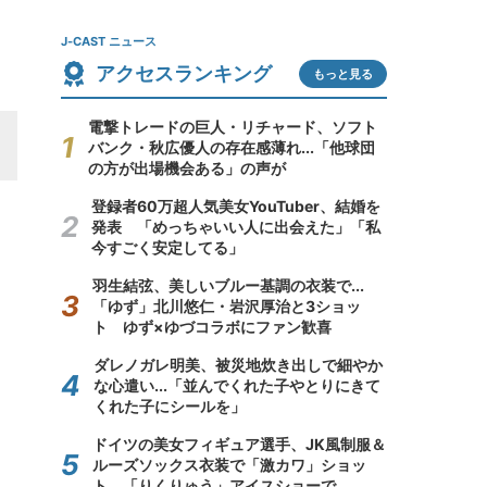
J-CAST ニュース
アクセスランキング
もっと見る
電撃トレードの巨人・リチャード、ソフト
バンク・秋広優人の存在感薄れ...「他球団
の方が出場機会ある」の声が
登録者60万超人気美女YouTuber、結婚を
発表 「めっちゃいい人に出会えた」「私
今すごく安定してる」
羽生結弦、美しいブルー基調の衣装で...
「ゆず」北川悠仁・岩沢厚治と3ショッ
ト ゆず×ゆづコラボにファン歓喜
ダレノガレ明美、被災地炊き出しで細やか
な心遣い...「並んでくれた子やとりにきて
くれた子にシールを」
ドイツの美女フィギュア選手、JK風制服＆
ルーズソックス衣装で「激カワ」ショッ
ト 「りくりゅう」アイスショーで