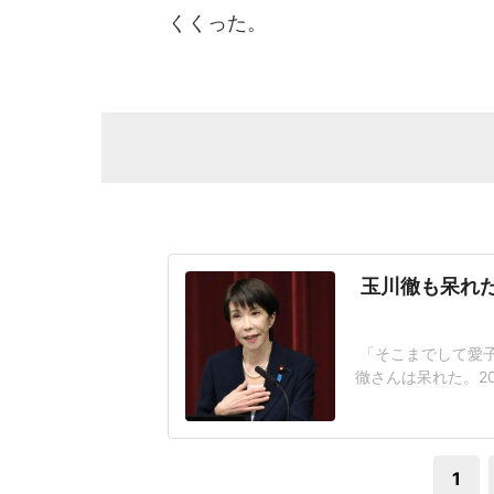
くくった。
玉川徹も呆れた
「そこまでして愛
徹さんは呆れた。2
が閣議決定した皇
なく、国民の総意
後ろ盾になった形
1