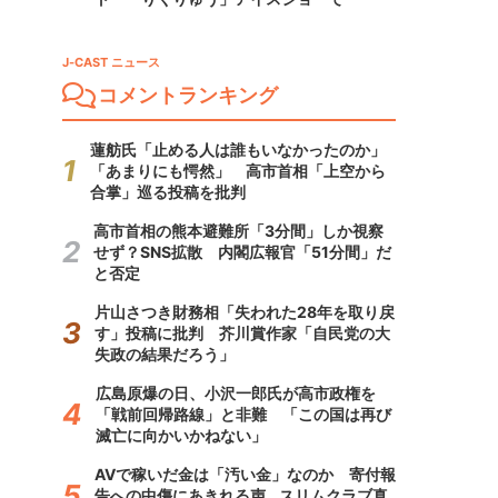
J-CAST ニュース
コメントランキング
蓮舫氏「止める人は誰もいなかったのか」
「あまりにも愕然」 高市首相「上空から
合掌」巡る投稿を批判
高市首相の熊本避難所「3分間」しか視察
せず？SNS拡散 内閣広報官「51分間」だ
と否定
片山さつき財務相「失われた28年を取り戻
す」投稿に批判 芥川賞作家「自民党の大
失政の結果だろう」
広島原爆の日、小沢一郎氏が高市政権を
「戦前回帰路線」と非難 「この国は再び
滅亡に向かいかねない」
AVで稼いだ金は「汚い金」なのか 寄付報
告への中傷にあきれる声...スリムクラブ真