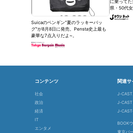
に乗ってた
県・50代女
Suicaのペンギン"夏のラッキーバッ
グ"が8月8日に発売。Pensta史上最も
豪華な7点入りだよ~。
コンテンツ
関連サ
社会
J-CAS
政治
J-CAS
経済
J-CA
IT
BOOK
エンタメ
東京バ