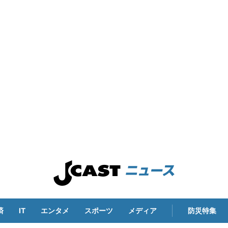
済
IT
エンタメ
スポーツ
メディア
防災特集