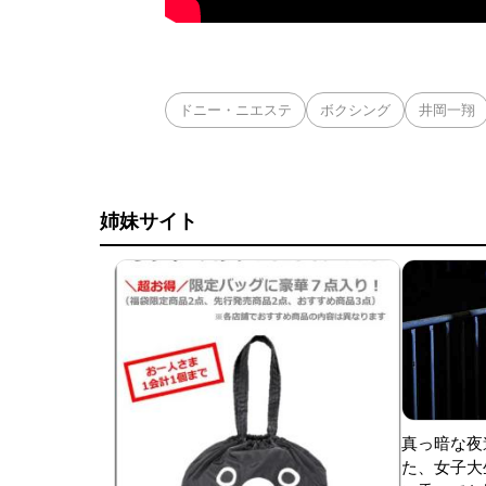
ドニー・ニエステ
ボクシング
井岡一翔
姉妹サイト
真っ暗な夜
た、女子大