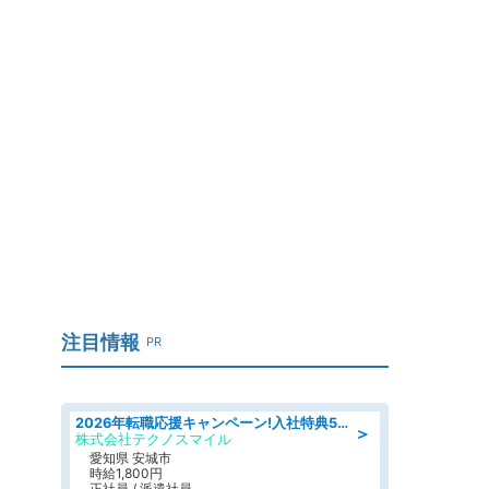
注目情報
PR
2026年転職応援キャンペーン!入社特典58万円/デンソーで働こう!自動車工場で小型部品の検査業務 denso aichi
＞
株式会社テクノスマイル
愛知県 安城市
時給1,800円
正社員 / 派遣社員