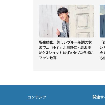
羽生結弦、美しいブルー基調の衣
「
装で...「ゆず」北川悠仁・岩沢厚
い
治と3ショット ゆず×ゆづコラボに
会
ファン歓喜
も
コンテンツ
関連サ