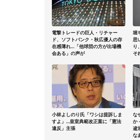
電撃トレードの巨人・リチャー
堀
ド、ソフトバンク・秋広優人の存
思
在感薄れ...「他球団の方が出場機
り
会ある」の声が
そ
小林よしのり氏「ワシは提訴しま
な
すよ」...皇室典範改正案に「憲法
か
違反」主張
逡
な