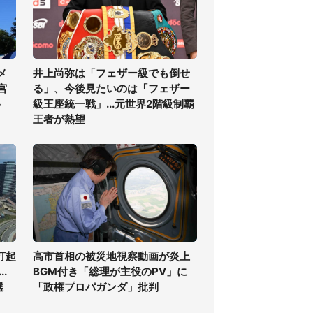
メ
井上尚弥は「フェザー級でも倒せ
宮
る」、今後見たいのは「フェザー
必
級王座統一戦」...元世界2階級制覇
王者が熱望
打起
高市首相の被災地視察動画が炎上
.
BGM付き「総理が主役のPV」に
選
「政権プロパガンダ」批判