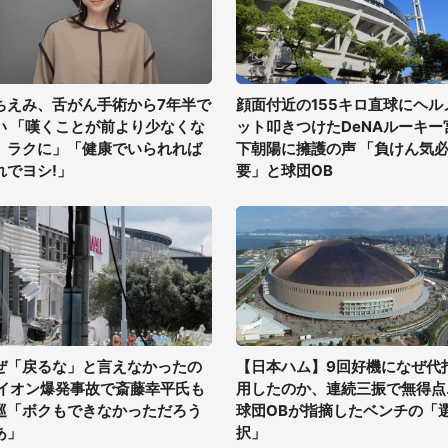
ちえみ、舌がん手術から7年半で
顔面付近の155キロ直球にヘル
い 「嘆くことが前より少なくな
ット叩きつけたDeNAルーキー
、ラクに」「健康でいられれば
下朝陽に擁護の声 「負けん気
れでヨシ!」
要」と球団OB
ぜ「戻るな」と言えなかったの
【日本ハム】9回好機になぜ代
 イオン爆発事故で斎藤幸平氏も
用したのか、連続三振で無得点..
巡「ボクもできなかっただろう
球団OBが指摘したベンチの「
あ」
択」