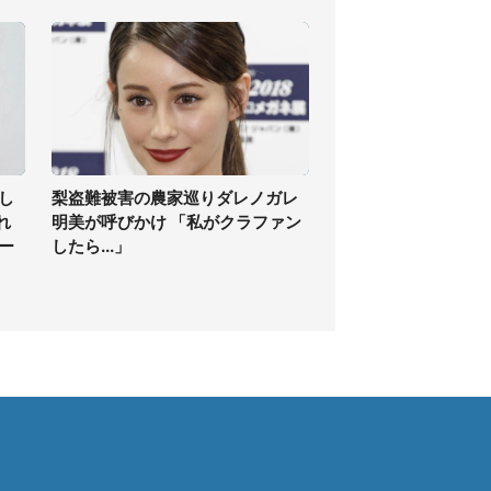
し
梨盗難被害の農家巡りダレノガレ
れ
明美が呼びかけ 「私がクラファン
ー
したら...」