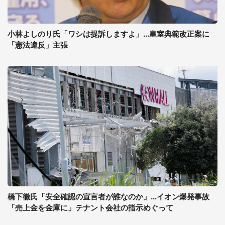
小林よしのり氏「ワシは提訴しますよ」...皇室典範改正案に
「憲法違反」主張
橋下徹氏「安全確認の宣言者が誰なのか」...イオン爆発事故
「売上金を金庫に」テナント会社の指示めぐって