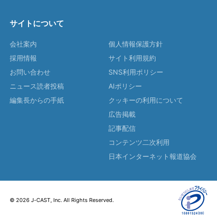
サイトについて
会社案内
個人情報保護方針
採用情報
サイト利用規約
お問い合わせ
SNS利用ポリシー
ニュース読者投稿
AIポリシー
編集長からの手紙
クッキーの利用について
広告掲載
記事配信
コンテンツ二次利用
日本インターネット報道協会
© 2026 J-CAST, Inc. All Rights Reserved.