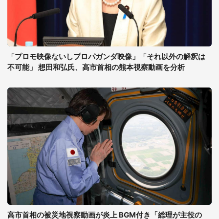
「プロモ映像ないしプロパガンダ映像」「それ以外の解釈は
不可能」 想田和弘氏、高市首相の熊本視察動画を分析
高市首相の被災地視察動画が炎上 BGM付き「総理が主役の