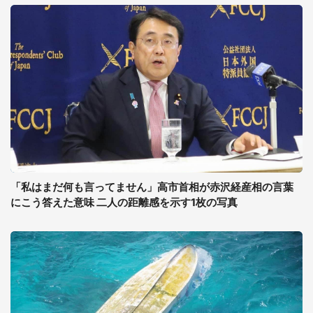
「私はまだ何も言ってません」高市首相が赤沢経産相の言葉
にこう答えた意味 二人の距離感を示す1枚の写真