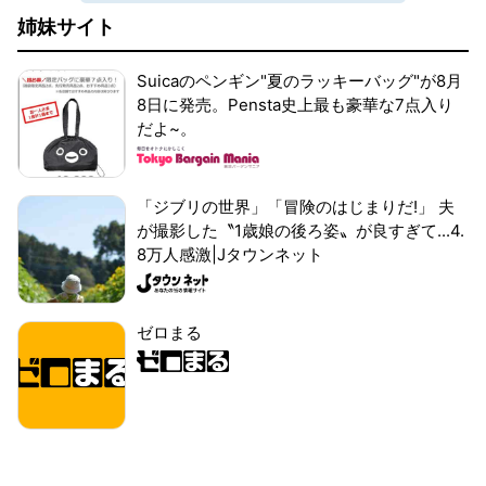
姉妹サイト
Suicaのペンギン"夏のラッキーバッグ"が8月
8日に発売。Pensta史上最も豪華な7点入り
だよ~。
「ジブリの世界」「冒険のはじまりだ!」 夫
が撮影した〝1歳娘の後ろ姿〟が良すぎて...4.
8万人感激|Jタウンネット
ゼロまる