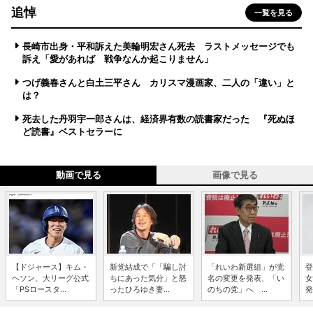
追悼
一覧を見る
長崎市出身・平和訴えた美輪明宏さん死去 ラストメッセージでも
訴え「愛があれば 戦争なんか起こりません」
つげ義春さんと白土三平さん カリスマ漫画家、二人の「違い」と
は？
死去した丹羽宇一郎さんは、経済界有数の読書家だった 『死ぬほ
ど読書』ベストセラーに
動画で見る
画像で見る
【ドジャース】キム・
新党結成で「「騙し討
「れいわ新選組」が党
登
ヘソン、大リーグ公式
ちにあった気分」と怒
名の変更を発表、「い
女
「PSロースタ...
ったひろゆき妻...
のちの党」へ ...
発