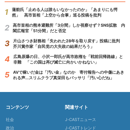
蓮舫氏「止める人は誰もいなかったのか」「あまりにも愕
然」 高市首相「上空から合掌」巡る投稿を批判
高市首相の熊本避難所「3分間」しか視察せず？SNS拡散 内
閣広報官「51分間」だと否定
片山さつき財務相「失われた28年を取り戻す」投稿に批判
芥川賞作家「自民党の大失政の結果だろう」
広島原爆の日、小沢一郎氏が高市政権を「戦前回帰路線」と
非難 「この国は再び滅亡に向かいかねない」
AVで稼いだ金は「汚い金」なのか 寄付報告への中傷にあき
れる声...スリムクラブ真栄田もバッサリ「汚い心だね」
コンテンツ
関連サイト
社会
J-CASTニュース
政治
J-CASTトレンド