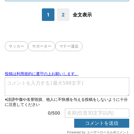
1
2
全文表示
サッカー
サポーター
マナー違反