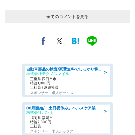
全てのコメントを見る
自動車部品の検査/寮費無料でしっかり稼げる denso aichi
＞
株式会社テクノスマイル
三重県 四日市市
時給1,800円
正社員 / 派遣社員
スポンサー：求人ボックス
08月開始/「土日祝休み」ヘルスケア業界の産業保健師/高時給/未経験OK/要資格:保健師、正看護師
＞
株式会社パソナ
福岡県 福岡市
時給2,300円
正社員
スポンサー：求人ボックス