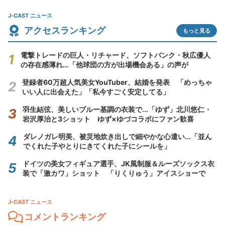
J-CAST ニュース
アクセスランキング
もっと見る
電撃トレードの巨人・リチャード、ソフトバンク・秋広優人
の存在感薄れ...「他球団の方が出場機会ある」の声が
登録者60万超人気美女YouTuber、結婚を発表 「めっちゃ
いい人に出会えた」「私今すごく安定してる」
羽生結弦、美しいブルー基調の衣装で...「ゆず」北川悠仁・
岩沢厚治と3ショット ゆず×ゆづコラボにファン歓喜
ダレノガレ明美、被災地炊き出しで細やかな心遣い...「並ん
でくれた子やとりにきてくれた子にシールを」
ドイツの美女フィギュア選手、JK風制服＆ルーズソックス衣
装で「激カワ」ショット 「りくりゅう」アイスショーで
J-CAST ニュース
コメントランキング