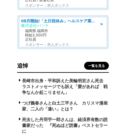
スポンサー：求人ボックス
08月開始/「土日祝休み」ヘルスケア業界の産業保健師/高時給/未経験OK/要資格:保健師、正看護師
＞
株式会社パソナ
福岡県 福岡市
時給2,300円
正社員
スポンサー：求人ボックス
追悼
一覧を見る
長崎市出身・平和訴えた美輪明宏さん死去
ラストメッセージでも訴え「愛があれば 戦
争なんか起こりません」
つげ義春さんと白土三平さん カリスマ漫画
家、二人の「違い」とは？
死去した丹羽宇一郎さんは、経済界有数の読
書家だった 『死ぬほど読書』ベストセラー
に