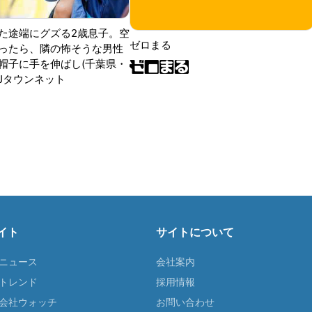
た途端にグズる2歳息子。空
ゼロまる
ったら、隣の怖そうな男性
帽子に手を伸ばし(千葉県・
|Jタウンネット
イト
サイトについて
Tニュース
会社案内
Tトレンド
採用情報
ST会社ウォッチ
お問い合わせ