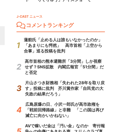
J-CAST ニュース
コメントランキング
蓮舫氏「止める人は誰もいなかったのか」
「あまりにも愕然」 高市首相「上空から
合掌」巡る投稿を批判
高市首相の熊本避難所「3分間」しか視察
せず？SNS拡散 内閣広報官「51分間」だ
と否定
片山さつき財務相「失われた28年を取り戻
す」投稿に批判 芥川賞作家「自民党の大
失政の結果だろう」
広島原爆の日、小沢一郎氏が高市政権を
「戦前回帰路線」と非難 「この国は再び
滅亡に向かいかねない」
AVで稼いだ金は「汚い金」なのか 寄付報
告への中傷にあきれる声...スリムクラブ真