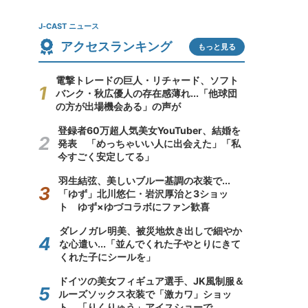
J-CAST ニュース
アクセスランキング
もっと見る
電撃トレードの巨人・リチャード、ソフト
バンク・秋広優人の存在感薄れ...「他球団
の方が出場機会ある」の声が
登録者60万超人気美女YouTuber、結婚を
発表 「めっちゃいい人に出会えた」「私
今すごく安定してる」
羽生結弦、美しいブルー基調の衣装で...
「ゆず」北川悠仁・岩沢厚治と3ショッ
ト ゆず×ゆづコラボにファン歓喜
ダレノガレ明美、被災地炊き出しで細やか
な心遣い...「並んでくれた子やとりにきて
くれた子にシールを」
ドイツの美女フィギュア選手、JK風制服＆
ルーズソックス衣装で「激カワ」ショッ
ト 「りくりゅう」アイスショーで