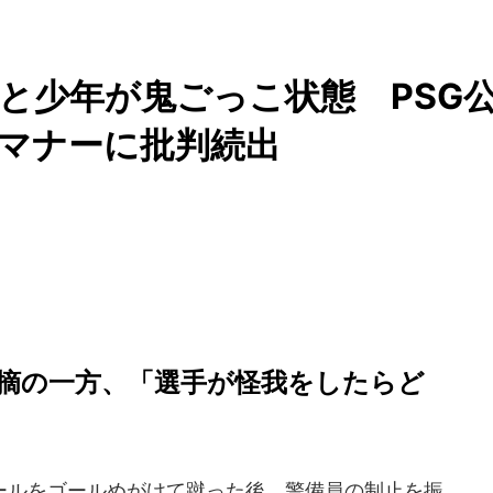
と少年が鬼ごっこ状態 PSG
客マナーに批判続出
摘の一方、「選手が怪我をしたらど
ルをゴールめがけて蹴った後、警備員の制止を振