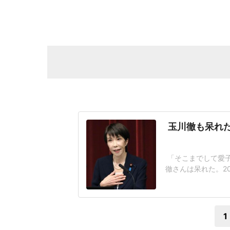
玉川徹も呆れた
「そこまでして愛
徹さんは呆れた。2
が閣議決定した皇
なく、国民の総意
後ろ盾になった形
1