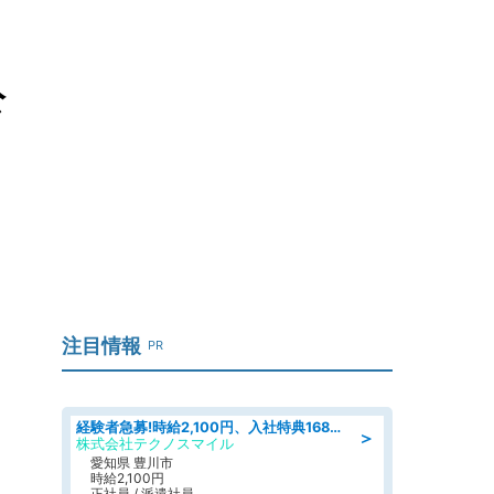
公
注目情報
PR
経験者急募!時給2,100円、入社特典168万円の自動車製造業務/トヨタ自動車/tutumi
＞
株式会社テクノスマイル
愛知県 豊川市
時給2,100円
正社員 / 派遣社員