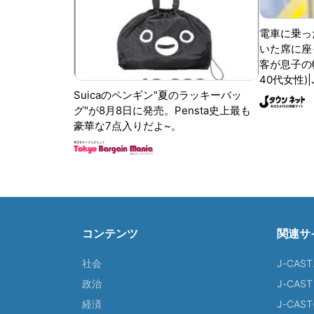
電車に乗っ
いた席に座
客が息子の
40代女性)
Suicaのペンギン"夏のラッキーバッ
グ"が8月8日に発売。Pensta史上最も
豪華な7点入りだよ~。
コンテンツ
関連サ
社会
J-CAS
政治
J-CAS
経済
J-CA