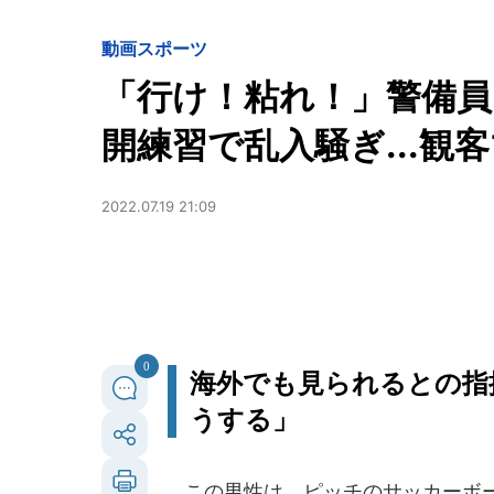
動画
スポーツ
「行け！粘れ！」警備員
開練習で乱入騒ぎ...観
2022.07.19 21:09
0
海外でも見られるとの指
うする」
この男性は、ピッチのサッカーボー