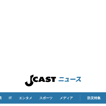
済
IT
エンタメ
スポーツ
メディア
防災特集