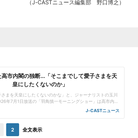
（J-CASTニュース編集部 野口博之）
高市内閣の独断...「そこまでして愛子さまを天
皇にしたくないのか」
子さまを天皇にしたくないのかな」と、ジャーナリストの玉川
026年7月1日放送の「羽鳥慎一モーニングショー」は高市内閣
室典範改正案について、立法府の総意に基づいていないだけで
J-CASTニュース
にも沿っていないんじゃないかと取り上げた。「将来、他国が
で、別の天皇を立てますみたいなことを言われちゃう可能性
も」改正案は、皇族が旧宮家の男子を養
2
全文表示