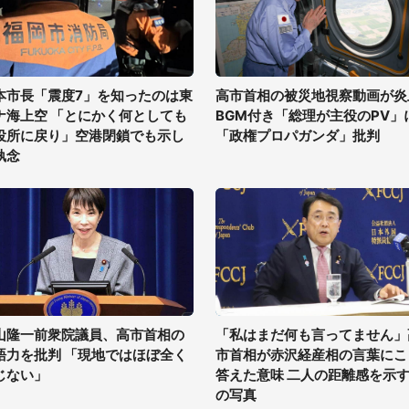
本市長「震度7」を知ったのは東
高市首相の被災地視察動画が炎
ナ海上空 「とにかく何としても
BGM付き「総理が主役のPV」
役所に戻り」空港閉鎖でも示し
「政権プロパガンダ」批判
執念
山隆一前衆院議員、高市首相の
「私はまだ何も言ってません」
語力を批判 「現地ではほぼ全く
市首相が赤沢経産相の言葉にこ
じない」
答えた意味 二人の距離感を示す
の写真