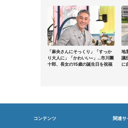
「麻央さんにそっくり」「すっか
地
り大人に」「かわいい~」...市川團
議
十郎、長女の15歳の誕生日を祝福
に
コンテンツ
関連サ