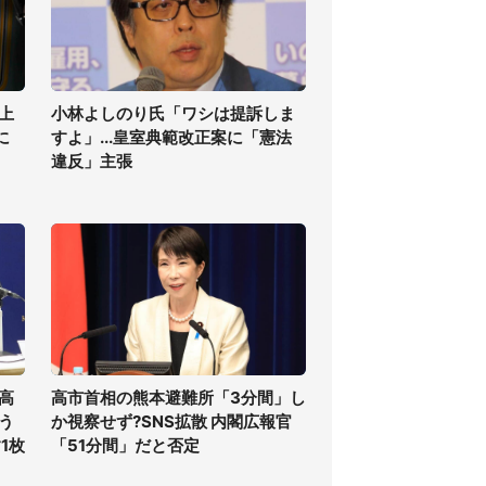
上
小林よしのり氏「ワシは提訴しま
に
すよ」...皇室典範改正案に「憲法
違反」主張
高
高市首相の熊本避難所「3分間」し
う
か視察せず?SNS拡散 内閣広報官
1枚
「51分間」だと否定