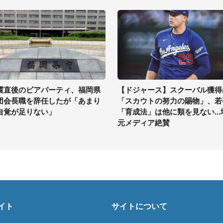
震直後のビアパーティ、福岡県
【ドジャース】スクーバル獲得
団会長職を辞任したが「あまり
「スカウトの努力の賜物」、若
自覚が足りない」
「育成法」は他に類を見ない...
元メディア絶賛
イト
サイトについて