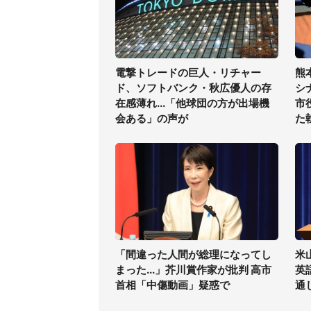
電撃トレードの巨人・リチャー
熊
ド、ソフトバンク・秋広優人の存
シ
在感薄れ...「他球団の方が出場機
市
会ある」の声が
た
「間違った人間が総理になってし
米
まった...」芥川賞作家が批判 高市
英
首相「中傷動画」疑惑で
通