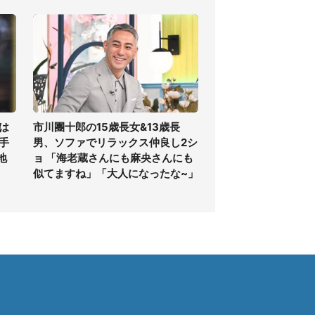
は
市川團十郎の15歳長女&13歳長
手
男、ソファでリラックス仲良し2シ
地
ョ 「海老蔵さんにも麻央さんにも
似てますね」「大人になったな~」