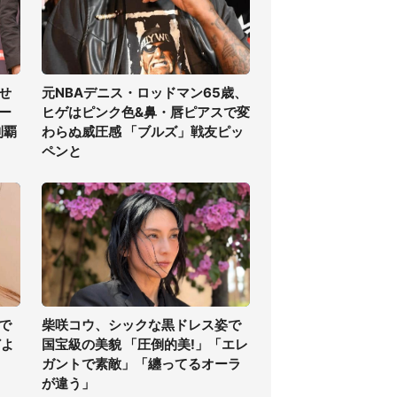
せ
元NBAデニス・ロッドマン65歳、
ー
ヒゲはピンク色&鼻・唇ピアスで変
制覇
わらぬ威圧感 「ブルズ」戦友ピッ
ペンと
で
柴咲コウ、シックな黒ドレス姿で
どよ
国宝級の美貌 「圧倒的美!」「エレ
ガントで素敵」「纏ってるオーラ
が違う」