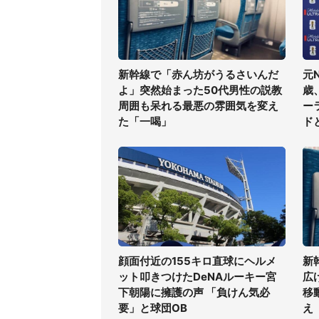
新幹線で「赤ん坊がうるさいんだ
元
よ」突然始まった50代男性の説教
歳
周囲も呆れる最悪の雰囲気を変え
ー
た「一喝」
ド
顔面付近の155キロ直球にヘルメ
新
ット叩きつけたDeNAルーキー宮
広
下朝陽に擁護の声 「負けん気必
移
要」と球団OB
え