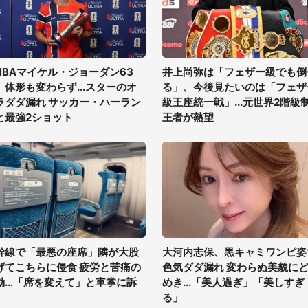
NBAマイケル・ジョーダン63
井上尚弥は「フェザー級でも倒
、体形も変わらず...スターのオ
る」、今後見たいのは「フェザ
ラダダ漏れ サッカー・ハーラン
級王座統一戦」...元世界2階級
と最強2ショット
王者が熱望
幹線で「最悪の座席」隣が大股
大河内志保、黒キャミワンピ姿
げてこちらに侵食 疲労と苦痛の
色気ダダ漏れ 変わらぬ美貌に
動...「席を変えて」と車掌に訴
めき...「美人過ぎ」「美しすぎ
る」