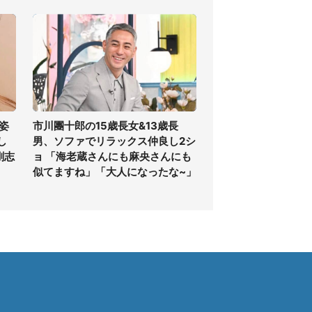
姿
市川團十郎の15歳長女&13歳長
し
男、ソファでリラックス仲良し2シ
剛志
ョ 「海老蔵さんにも麻央さんにも
似てますね」「大人になったな~」