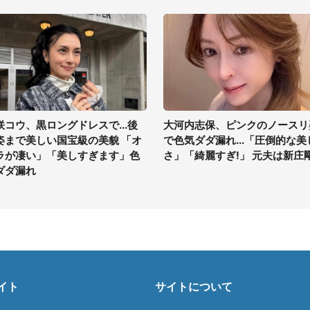
咲コウ、黒ロングドレスで...後
大河内志保、ピンクのノースリ
姿まで美しい国宝級の美貌 「オ
で色気ダダ漏れ...「圧倒的な美
ラが凄い」「美しすぎます」色
さ」「綺麗すぎ!」 元夫は新庄
ダダ漏れ
イト
サイトについて