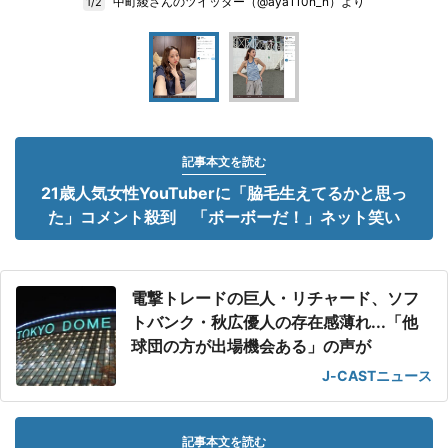
中町綾さんのツイッター（@aya110n_n）より
1/2
記事本文を読む
21歳人気女性YouTuberに「脇毛生えてるかと思っ
た」コメント殺到 「ボーボーだ！」ネット笑い
電撃トレードの巨人・リチャード、ソフ
トバンク・秋広優人の存在感薄れ...「他
球団の方が出場機会ある」の声が
J-CASTニュース
記事本文を読む