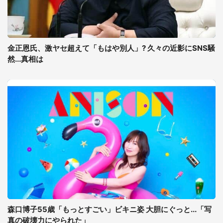
金正恩氏、激ヤセ超えて「もはや別人」? 久々の近影にSNS騒
然...真相は
森口博子55歳「もっとすごい」ビキニ姿 大胆にぐっと...「写
真の破壊力にやられた」