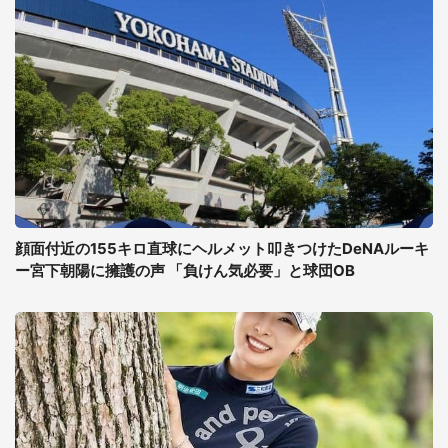
顔面付近の155キロ直球にヘルメット叩きつけたDeNAルーキ
ー宮下朝陽に擁護の声 「負けん気必要」と球団OB