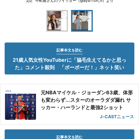
中町綾さんのツイッター（@aya110n_n）より
2/2
記事本文を読む
21歳人気女性YouTuberに「脇毛生えてるかと思っ
た」コメント殺到 「ボーボーだ！」ネット笑い
元NBAマイケル・ジョーダン63歳、体形
も変わらず...スターのオーラダダ漏れ サ
ッカー・ハーランドと最強2ショット
J-CASTニュース
記事本文を読む