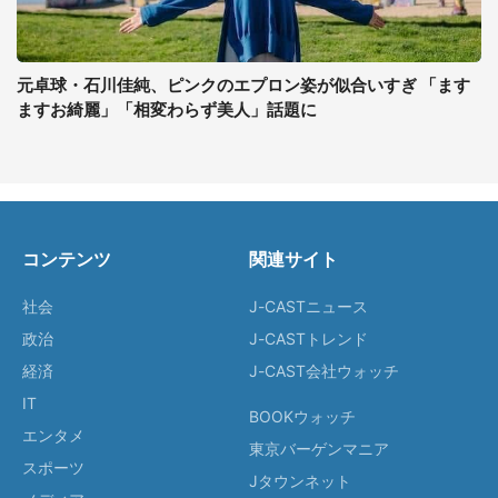
元卓球・石川佳純、ピンクのエプロン姿が似合いすぎ 「ます
ますお綺麗」「相変わらず美人」話題に
コンテンツ
関連サイト
社会
J-CASTニュース
政治
J-CASTトレンド
経済
J-CAST会社ウォッチ
IT
BOOKウォッチ
エンタメ
東京バーゲンマニア
スポーツ
Jタウンネット