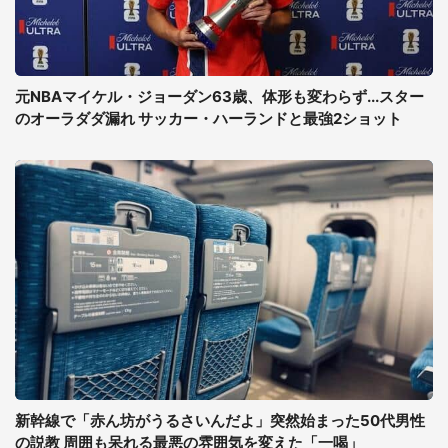
元NBAマイケル・ジョーダン63歳、体形も変わらず...スター
のオーラダダ漏れ サッカー・ハーランドと最強2ショット
新幹線で「赤ん坊がうるさいんだよ」突然始まった50代男性
の説教 周囲も呆れる最悪の雰囲気を変えた「一喝」