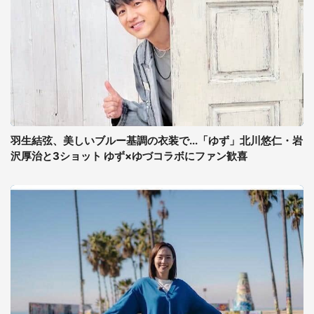
羽生結弦、美しいブルー基調の衣装で...「ゆず」北川悠仁・岩
沢厚治と3ショット ゆず×ゆづコラボにファン歓喜