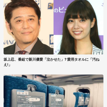
坂上忍、番組で新川優愛「泣かせた」? 愛用タオルに「汚ね
え!」