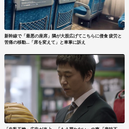
新幹線で「最悪の座席」隣が大股広げてこちらに侵食 疲労と
苦痛の移動...「席を変えて」と車掌に訴え