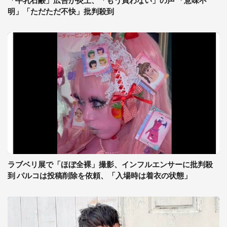
「牛乳石鹸」広告が炎上、「もう買わない」の声 「意味不
明」「ただただ不快」批判殺到
ラブベリ展で「ほぼ全裸」撮影、インフルエンサーに批判殺
到 パルコは投稿削除を依頼、「入場時は着衣の状態」