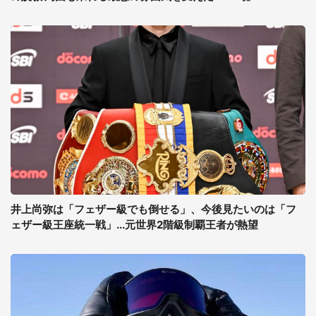
井上尚弥は「フェザー級でも倒せる」、今後見たいのは「フ
ェザー級王座統一戦」...元世界2階級制覇王者が熱望