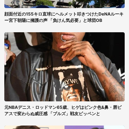
顔面付近の155キロ直球にヘルメット叩きつけたDeNAルーキ
ー宮下朝陽に擁護の声 「負けん気必要」と球団OB
元NBAデニス・ロッドマン65歳、ヒゲはピンク色&鼻・唇ピ
アスで変わらぬ威圧感 「ブルズ」戦友ピッペンと