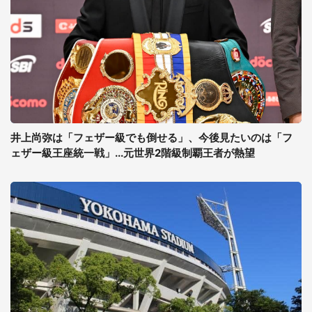
井上尚弥は「フェザー級でも倒せる」、今後見たいのは「フ
ェザー級王座統一戦」...元世界2階級制覇王者が熱望