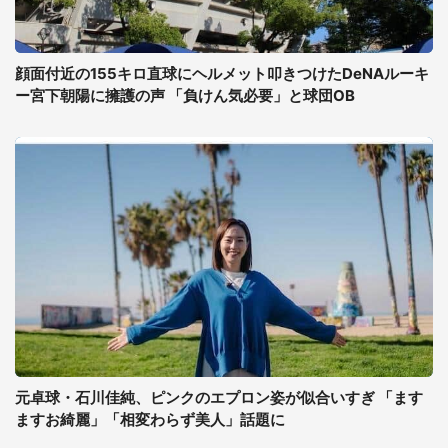
顔面付近の155キロ直球にヘルメット叩きつけたDeNAルーキ
ー宮下朝陽に擁護の声 「負けん気必要」と球団OB
元卓球・石川佳純、ピンクのエプロン姿が似合いすぎ 「ます
ますお綺麗」「相変わらず美人」話題に