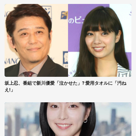
坂上忍、番組で新川優愛「泣かせた」? 愛用タオルに「汚ね
え!」