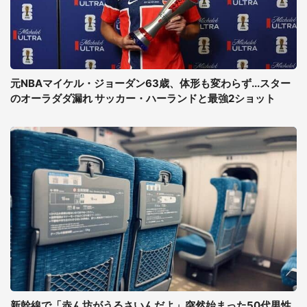
元NBAマイケル・ジョーダン63歳、体形も変わらず...スター
のオーラダダ漏れ サッカー・ハーランドと最強2ショット
新幹線で「赤ん坊がうるさいんだよ」突然始まった50代男性