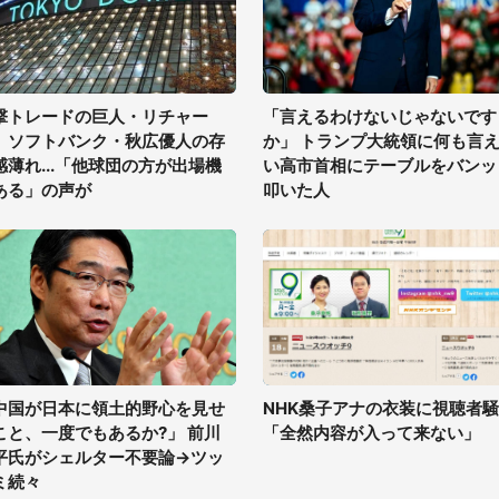
撃トレードの巨人・リチャー
「言えるわけないじゃないです
、ソフトバンク・秋広優人の存
か」 トランプ大統領に何も言
感薄れ...「他球団の方が出場機
い高市首相にテーブルをバンッ
ある」の声が
叩いた人
中国が日本に領土的野心を見せ
NHK桑子アナの衣装に視聴者
こと、一度でもあるか?」 前川
「全然内容が入って来ない」
平氏がシェルター不要論→ツッ
ミ続々