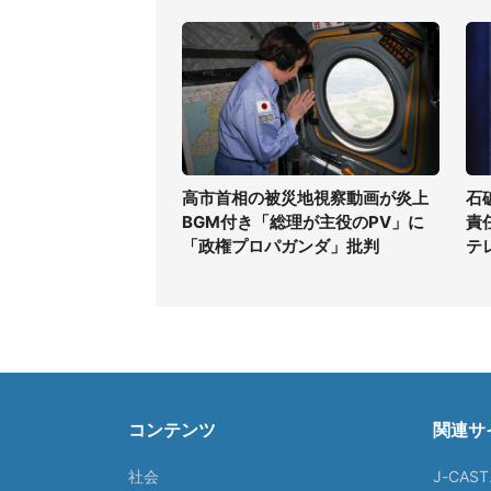
高市首相の被災地視察動画が炎上
石
BGM付き「総理が主役のPV」に
責
「政権プロパガンダ」批判
テ
コンテンツ
関連サ
社会
J-CAS