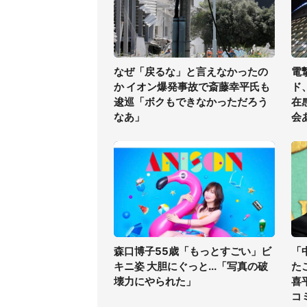
なぜ「戻るな」と言えなかったの
電
か イオン爆発事故で斎藤幸平氏も
ド
逡巡「ボクもできなかっただろう
在
なあ」
会
森口博子55歳「もっとすごい」ビ
「
キニ姿 大胆にぐっと...「写真の破
た
壊力にやられた」
喜
コ