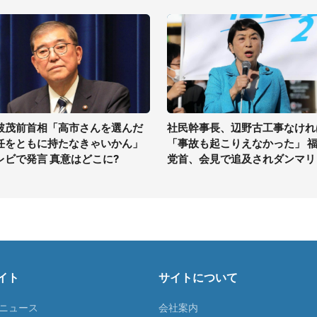
破茂前首相「高市さんを選んだ
社民幹事長、辺野古工事なけれ
任をともに持たなきゃいかん」
「事故も起こりえなかった」 
レビで発言 真意はどこに?
党首、会見で追及されダンマリ
イト
サイトについて
Tニュース
会社案内