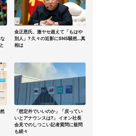
金正恩氏、激ヤセ超えて「もはや
えな
別人」? 久々の近影にSNS騒然...真
と
相は
騒然
「想定外でいいのか」「戻ってい
いとアナウンスは?」 イオン社長
会見でのしつこい記者質問に疑問
も続々