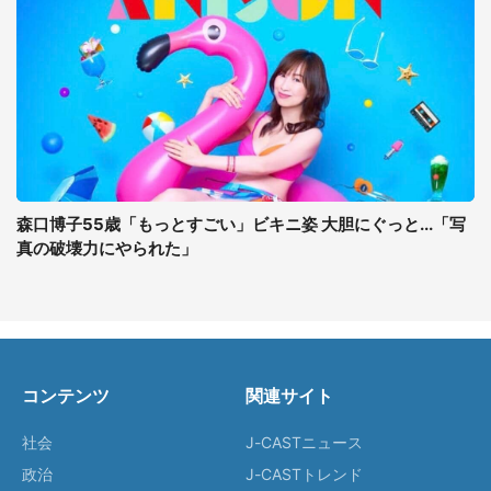
森口博子55歳「もっとすごい」ビキニ姿 大胆にぐっと...「写
真の破壊力にやられた」
コンテンツ
関連サイト
社会
J-CASTニュース
政治
J-CASTトレンド