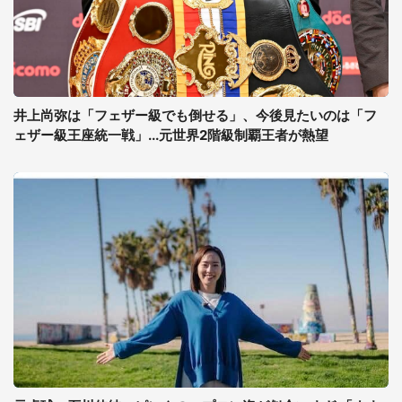
井上尚弥は「フェザー級でも倒せる」、今後見たいのは「フ
ェザー級王座統一戦」...元世界2階級制覇王者が熱望