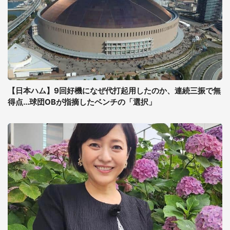
【日本ハム】9回好機になぜ代打起用したのか、連続三振で無
得点...球団OBが指摘したベンチの「選択」