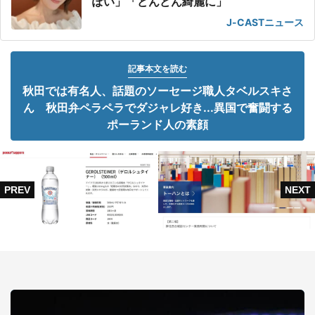
ぽい」「どんどん綺麗に」
J-CASTニュース
記事本文を読む
秋田では有名人、話題のソーセージ職人タベルスキさ
ん 秋田弁ペラペラでダジャレ好き...異国で奮闘する
ポーランド人の素顔