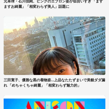
元卓球・石川佳純、ピンクのエプロン姿が似合いすぎ 「ます
ますお綺麗」「相変わらず美人」話題に
三田寛子、優雅な黒の着物姿...上品なたたずまいで美貌ダダ漏
れ 「めちゃくちゃ綺麗」「相変わらず魅力的」