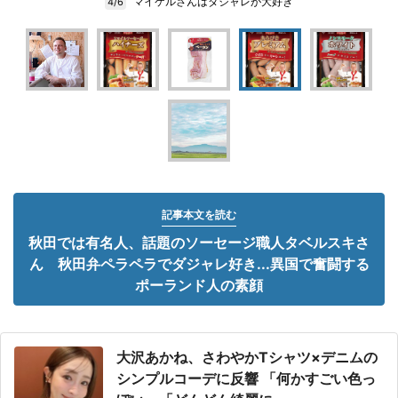
マイケルさんはダジャレが大好き
4/6
記事本文を読む
秋田では有名人、話題のソーセージ職人タベルスキさ
ん 秋田弁ペラペラでダジャレ好き...異国で奮闘する
ポーランド人の素顔
大沢あかね、さわやかTシャツ×デニムの
シンプルコーデに反響 「何かすごい色っ