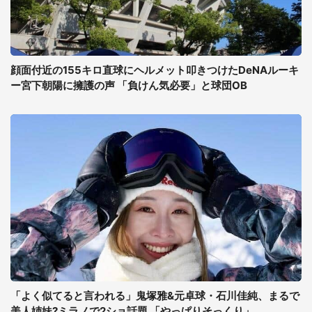
顔面付近の155キロ直球にヘルメット叩きつけたDeNAルーキ
ー宮下朝陽に擁護の声 「負けん気必要」と球団OB
「よく似てると言われる」鬼塚雅&元卓球・石川佳純、まるで
美人姉妹?ミラノで2ショ話題 「やっぱりそっくり」