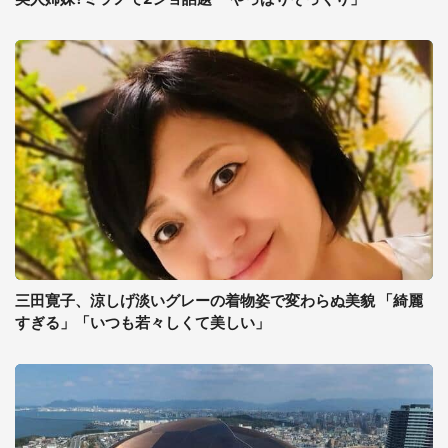
三田寛子、涼しげ淡いグレーの着物姿で変わらぬ美貌 「綺麗
すぎる」「いつも若々しくて美しい」