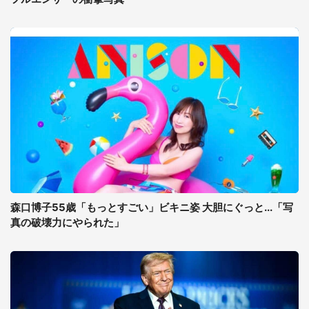
森口博子55歳「もっとすごい」ビキニ姿 大胆にぐっと...「写
真の破壊力にやられた」