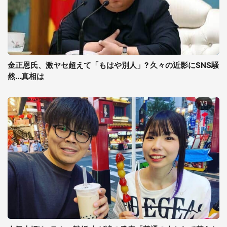
金正恩氏、激ヤセ超えて「もはや別人」? 久々の近影にSNS騒
然...真相は