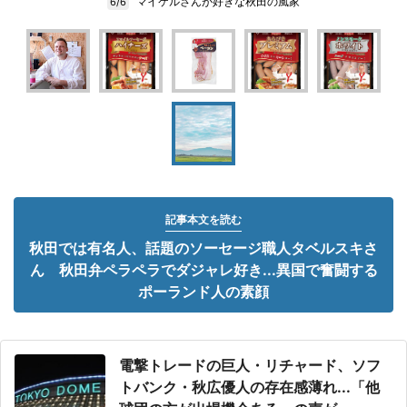
マイケルさんが好きな秋田の風家
6/6
記事本文を読む
秋田では有名人、話題のソーセージ職人タベルスキさ
ん 秋田弁ペラペラでダジャレ好き...異国で奮闘する
ポーランド人の素顔
電撃トレードの巨人・リチャード、ソフ
トバンク・秋広優人の存在感薄れ...「他