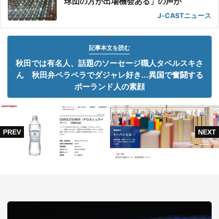
球団の方が出場機会ある」の声が
J-CASTニュース
記事本文を読む
秋田では有名人、話題のソーセージ職人タベルスキさ
ん 秋田弁ペラペラでダジャレ好き...異国で奮闘する
ポーランド人の素顔