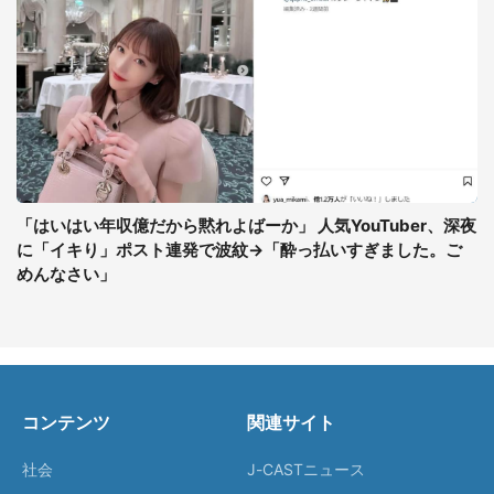
「はいはい年収億だから黙れよばーか」 人気YouTuber、深夜
に「イキり」ポスト連発で波紋→「酔っ払いすぎました。ご
めんなさい」
コンテンツ
関連サイト
社会
J-CASTニュース