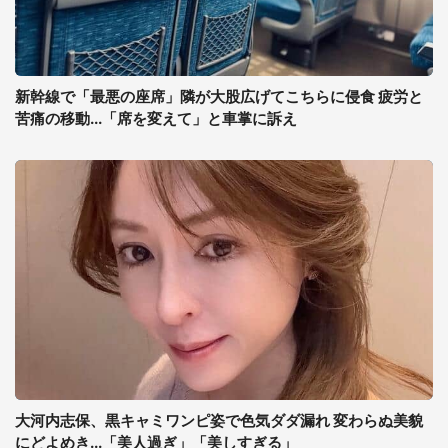
新幹線で「最悪の座席」隣が大股広げてこちらに侵食 疲労と
苦痛の移動...「席を変えて」と車掌に訴え
大河内志保、黒キャミワンピ姿で色気ダダ漏れ 変わらぬ美貌
にどよめき...「美人過ぎ」「美しすぎる」