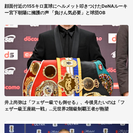
顔面付近の155キロ直球にヘルメット叩きつけたDeNAルーキ
ー宮下朝陽に擁護の声 「負けん気必要」と球団OB
井上尚弥は「フェザー級でも倒せる」、今後見たいのは「フ
ェザー級王座統一戦」...元世界2階級制覇王者が熱望