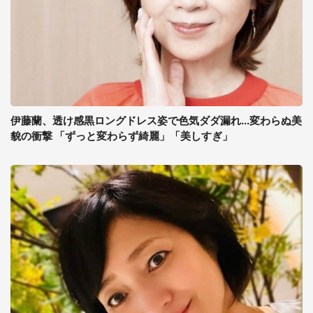
伊藤蘭、透け感黒ロングドレス姿で色気ダダ漏れ...変わらぬ美
貌の衝撃 「ずっと変わらず綺麗」「美しすぎ」