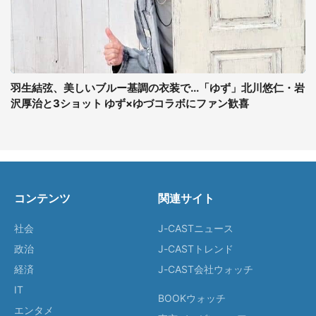
羽生結弦、美しいブルー基調の衣装で...「ゆず」北川悠仁・岩
沢厚治と3ショット ゆず×ゆづコラボにファン歓喜
コンテンツ
関連サイト
社会
J-CASTニュース
政治
J-CASTトレンド
経済
J-CAST会社ウォッチ
IT
BOOKウォッチ
エンタメ