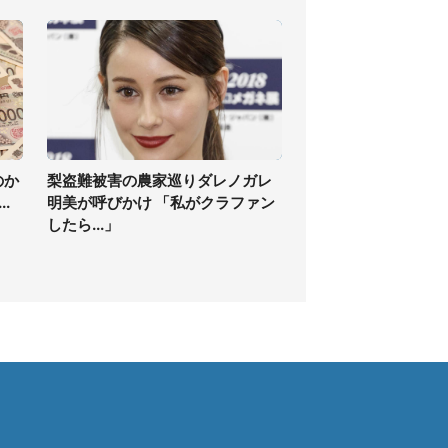
のか
梨盗難被害の農家巡りダレノガレ
.
明美が呼びかけ 「私がクラファン
したら...」