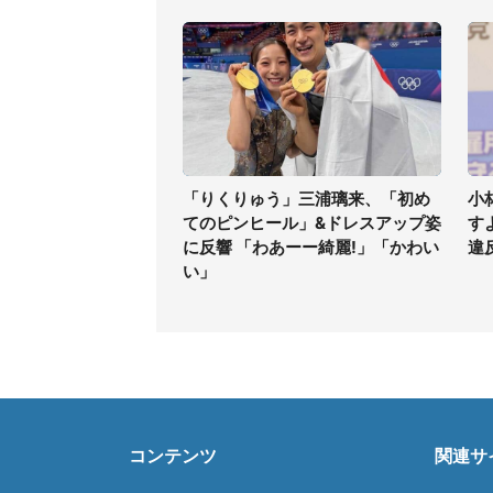
「りくりゅう」三浦璃来、「初め
小
てのピンヒール」&ドレスアップ姿
す
に反響 「わあーー綺麗!」「かわい
違
い」
コンテンツ
関連サ