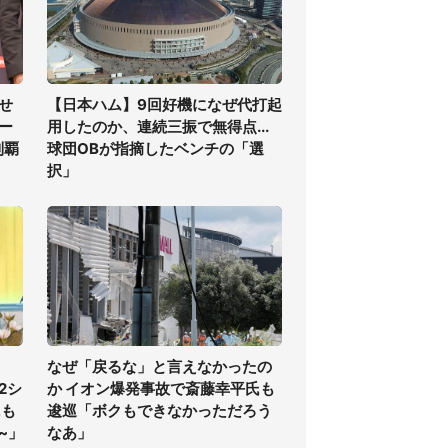
せ
【日本ハム】9回好機になぜ代打起
ー
用したのか、連続三振で無得点...
制覇
球団OBが指摘したベンチの「選
択」
なぜ「戻るな」と言えなかったの
2シ
か イオン爆発事故で斎藤幸平氏も
にも
逡巡「ボクもできなかっただろう
~」
なあ」