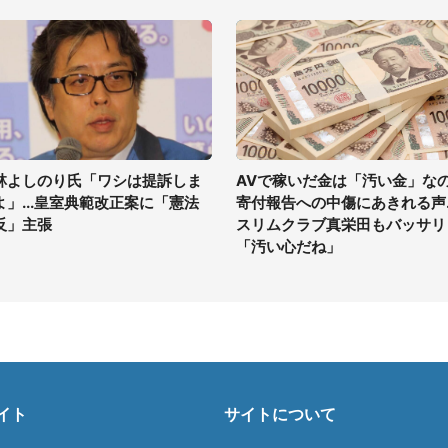
林よしのり氏「ワシは提訴しま
AVで稼いだ金は「汚い金」な
よ」...皇室典範改正案に「憲法
寄付報告への中傷にあきれる声..
反」主張
スリムクラブ真栄田もバッサリ
「汚い心だね」
イト
サイトについて