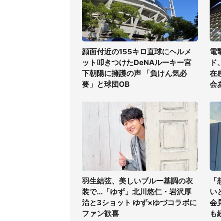
顔面付近の155キロ直球にヘルメ
電
ット叩きつけたDeNAルーキー宮
ド
下朝陽に擁護の声 「負けん気必
在
要」と球団OB
会
羽生結弦、美しいブルー基調の衣
「
装で...「ゆず」北川悠仁・岩沢厚
い
治と3ショット ゆず×ゆづコラボに
会
ファン歓喜
も