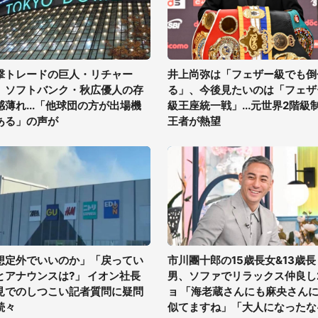
撃トレードの巨人・リチャー
井上尚弥は「フェザー級でも倒
、ソフトバンク・秋広優人の存
る」、今後見たいのは「フェザ
感薄れ...「他球団の方が出場機
級王座統一戦」...元世界2階級
ある」の声が
王者が熱望
想定外でいいのか」「戻ってい
市川團十郎の15歳長女&13歳長
とアナウンスは?」 イオン社長
男、ソファでリラックス仲良し
見でのしつこい記者質問に疑問
ョ 「海老蔵さんにも麻央さん
続々
似てますね」「大人になったな