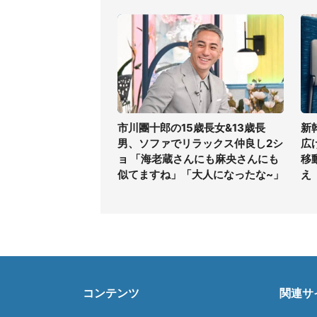
市川團十郎の15歳長女&13歳長
新
男、ソファでリラックス仲良し2シ
広
ョ 「海老蔵さんにも麻央さんにも
移
似てますね」「大人になったな~」
え
コンテンツ
関連サ