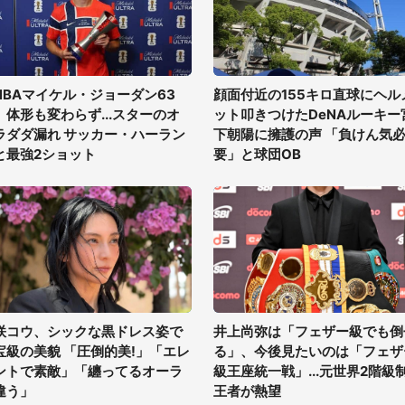
NBAマイケル・ジョーダン63
顔面付近の155キロ直球にヘル
、体形も変わらず...スターのオ
ット叩きつけたDeNAルーキー
ラダダ漏れ サッカー・ハーラン
下朝陽に擁護の声 「負けん気
と最強2ショット
要」と球団OB
咲コウ、シックな黒ドレス姿で
井上尚弥は「フェザー級でも倒
宝級の美貌 「圧倒的美!」「エレ
る」、今後見たいのは「フェザ
ントで素敵」「纏ってるオーラ
級王座統一戦」...元世界2階級
違う」
王者が熱望