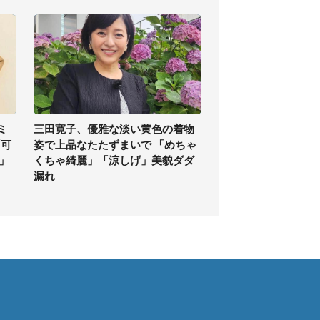
ミ
三田寛子、優雅な淡い黄色の着物
「可
姿で上品なたたずまいで 「めちゃ
」
くちゃ綺麗」「涼しげ」美貌ダダ
漏れ