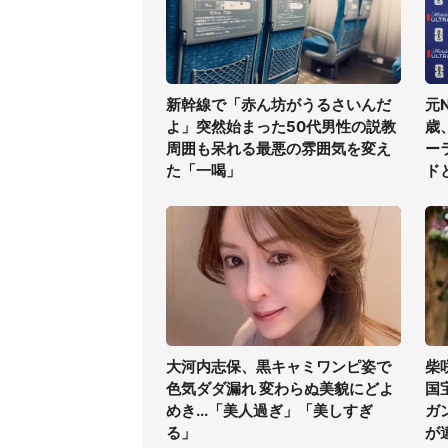
新幹線で「赤ん坊がうるさいんだ
元
よ」突然始まった50代男性の説教
歳
周囲も呆れる最悪の雰囲気を変え
ー
た「一喝」
ド
大河内志保、黒キャミワンピ姿で
柴
色気ダダ漏れ 変わらぬ美貌にどよ
国
めき...「美人過ぎ」「美しすぎ
ガ
る」
が