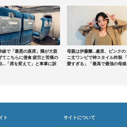
幹線で「最悪の座席」隣が大股
母親は伊藤蘭...趣里、ピンクの
げてこちらに侵食 疲労と苦痛の
ニ丈ワンピで神スタイル炸裂 
動...「席を変えて」と車掌に訴
愛すぎる」「最高で最強の母娘
イト
サイトについて