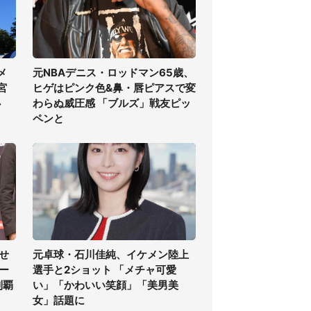
メ
元NBAデニス・ロッドマン65歳、
宮
ヒゲはピンク色&鼻・唇ピアスで変
必
わらぬ威圧感 「ブルズ」戦友ピッ
ペンと
せ
元卓球・石川佳純、イケメン陸上
ー
選手と2ショット 「メチャ可愛
制覇
い」「かわいい笑顔」「美男美
女」話題に