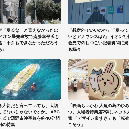
ぜ「戻るな」と言えなかったの
「想定外でいいのか」「戻って
 イオン爆発事故で斎藤幸平氏も
いとアナウンスは?」 イオン社
巡「ボクもできなかっただろう
会見でのしつこい記者質問に疑
あ」
も続々
命大切だと言っていても、大切
「映画ちいかわ 人魚の島のひ
してないじゃないですか」 ABC
つ」入場者特典第2弾にネット
レビで辺野古沖事故を約40分間
奮 「デザイン良すぎ」も「転
例の特集
ごそう」