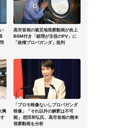
い
高市首相の被災地視察動画が炎上
長
BGM付き「総理が主役のPV」に
問
「政権プロパガンダ」批判
み
「プロモ映像ないしプロパガンダ
大興
映像」「それ以外の解釈は不可
売す
能」 想田和弘氏、高市首相の熊本
視察動画を分析