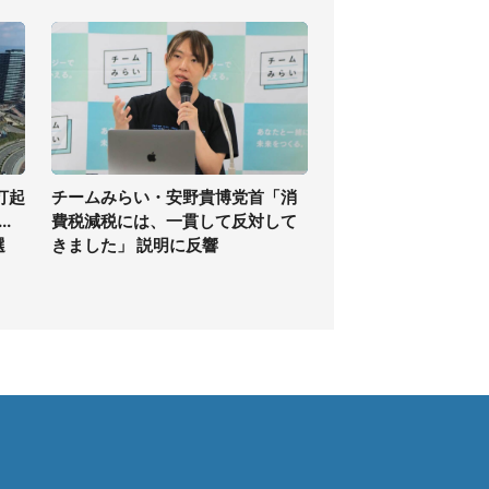
打起
チームみらい・安野貴博党首「消
.
費税減税には、一貫して反対して
選
きました」 説明に反響