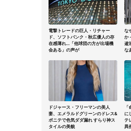
電撃トレードの巨人・リチャー
な
ド、ソフトバンク・秋広優人の存
か
在感薄れ...「他球団の方が出場機
逡
会ある」の声が
な
ドジャース・フリーマンの美人
「
妻、エメラルドグリーンのドレス&
に
ポニテで色気ダダ漏れ すらり神ス
テ
タイルの美貌
異