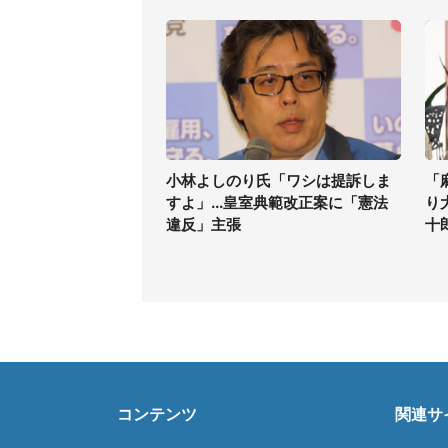
小林よしのり氏「ワシは提訴しま
「
すよ」...皇室典範改正案に「憲法
り
違反」主張
十
コンテンツ
関連サ