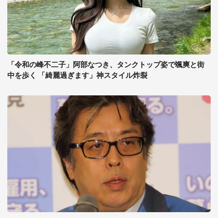
「令和の峰不二子」阿部なつき、タンクトップ姿で颯爽と街
中を歩く 「綺麗過ぎます」神スタイル炸裂