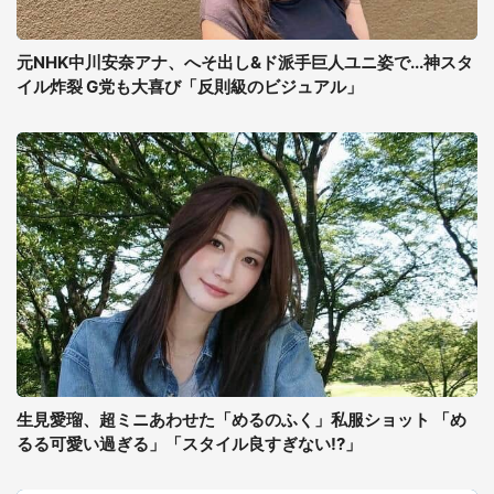
元NHK中川安奈アナ、へそ出し&ド派手巨人ユニ姿で...神スタ
イル炸裂 G党も大喜び「反則級のビジュアル」
生見愛瑠、超ミニあわせた「めるのふく」私服ショット 「め
るる可愛い過ぎる」「スタイル良すぎない!?」