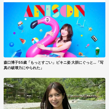
森口博子55歳「もっとすごい」ビキニ姿 大胆にぐっと...「写
真の破壊力にやられた」