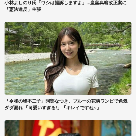
小林よしのり氏「ワシは提訴しますよ」...皇室典範改正案に
「憲法違反」主張
「令和の峰不二子」阿部なつき、ブルーの花柄ワンピで色気
ダダ漏れ 「可愛いすぎる!」「キレイですね~」