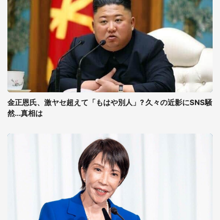
金正恩氏、激ヤセ超えて「もはや別人」? 久々の近影にSNS騒
然...真相は