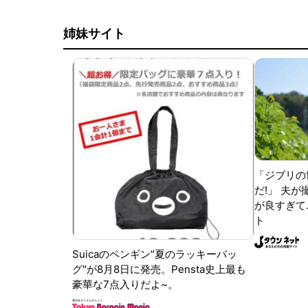
姉妹サイト
「ジブリの
だ!」 夫
が良すぎて.
ト
Suicaのペンギン"夏のラッキーバッ
グ"が8月8日に発売。Pensta史上最も
豪華な7点入りだよ~。