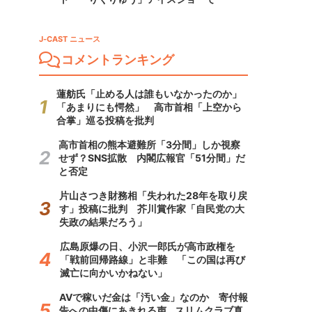
J-CAST ニュース
コメントランキング
蓮舫氏「止める人は誰もいなかったのか」
「あまりにも愕然」 高市首相「上空から
合掌」巡る投稿を批判
高市首相の熊本避難所「3分間」しか視察
せず？SNS拡散 内閣広報官「51分間」だ
と否定
片山さつき財務相「失われた28年を取り戻
す」投稿に批判 芥川賞作家「自民党の大
失政の結果だろう」
広島原爆の日、小沢一郎氏が高市政権を
「戦前回帰路線」と非難 「この国は再び
滅亡に向かいかねない」
AVで稼いだ金は「汚い金」なのか 寄付報
告への中傷にあきれる声...スリムクラブ真