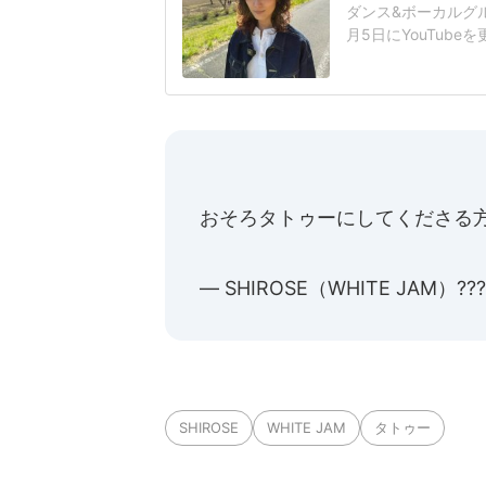
ダンス&ボーカルグルー
月5日にYouTub
まわりのタトゥーが
ちも」藤井さんは4月
なる5月5日の動画
おそろタトゥーにしてくださる
— SHIROSE（WHITE JAM）???
SHIROSE
WHITE JAM
タトゥー