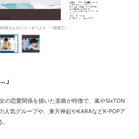
HIROSEさんのツイッターより、一部加工）
.」
男女の恋愛関係を描いた楽曲が特徴で、嵐やSixTON
ズの人気グループや、東方神起やKARAなどK-POPア
る。