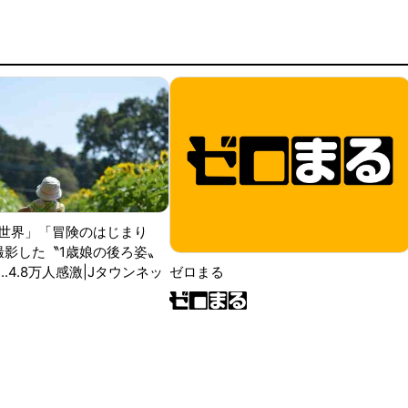
世界」「冒険のはじまり
が撮影した〝1歳娘の後ろ姿〟
ゼロまる
..4.8万人感激|Jタウンネッ