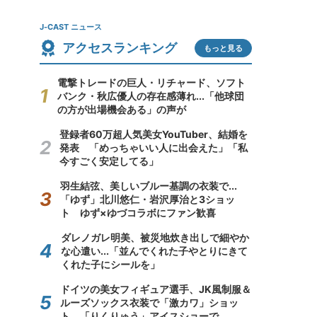
J-CAST ニュース
アクセスランキング
もっと見る
電撃トレードの巨人・リチャード、ソフト
バンク・秋広優人の存在感薄れ...「他球団
の方が出場機会ある」の声が
登録者60万超人気美女YouTuber、結婚を
発表 「めっちゃいい人に出会えた」「私
今すごく安定してる」
羽生結弦、美しいブルー基調の衣装で...
「ゆず」北川悠仁・岩沢厚治と3ショッ
ト ゆず×ゆづコラボにファン歓喜
ダレノガレ明美、被災地炊き出しで細やか
な心遣い...「並んでくれた子やとりにきて
くれた子にシールを」
ドイツの美女フィギュア選手、JK風制服＆
ルーズソックス衣装で「激カワ」ショッ
ト 「りくりゅう」アイスショーで