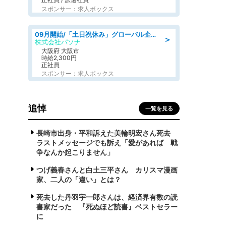
スポンサー：求人ボックス
09月開始/「土日祝休み」グローバル企業での産業保健のお仕事/保健師/高時給/残業なし/服装自由
＞
株式会社パソナ
大阪府 大阪市
時給2,300円
正社員
スポンサー：求人ボックス
追悼
一覧を見る
長崎市出身・平和訴えた美輪明宏さん死去
ラストメッセージでも訴え「愛があれば 戦
争なんか起こりません」
つげ義春さんと白土三平さん カリスマ漫画
家、二人の「違い」とは？
死去した丹羽宇一郎さんは、経済界有数の読
書家だった 『死ぬほど読書』ベストセラー
に