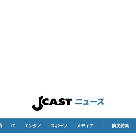
済
IT
エンタメ
スポーツ
メディア
防災特集