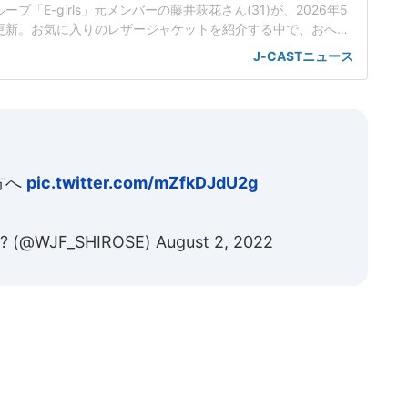
プ「E-girls」元メンバーの藤井萩花さん(31)が、2026年5
eを更新。お気に入りのレザージャケットを紹介する中で、おへそ
チラ見えする一幕があった。「脇が空いてるんですよ、どっ
J-CASTニュース
28日から、YouTubeでVlogの更新をスタートした。2本目と
では、「普段の持ち物と、お気に入りのレザー3着」が紹介
方へ
pic.twitter.com/mZfkDJdU2g
? (@WJF_SHIROSE)
August 2, 2022