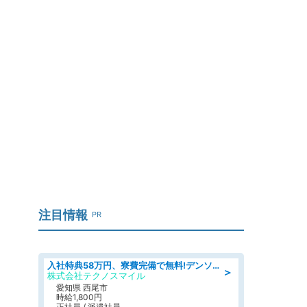
」
」
注目情報
PR
入社特典58万円、寮費完備で無料!デンソーで働こう!自動車工場で小型部品の検査業務 denso aichi
＞
株式会社テクノスマイル
愛知県 西尾市
時給1,800円
正社員 / 派遣社員