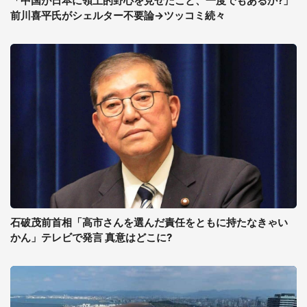
「中国が日本に領土的野心を見せたこと、一度でもあるか?」
前川喜平氏がシェルター不要論→ツッコミ続々
石破茂前首相「高市さんを選んだ責任をともに持たなきゃい
かん」テレビで発言 真意はどこに?