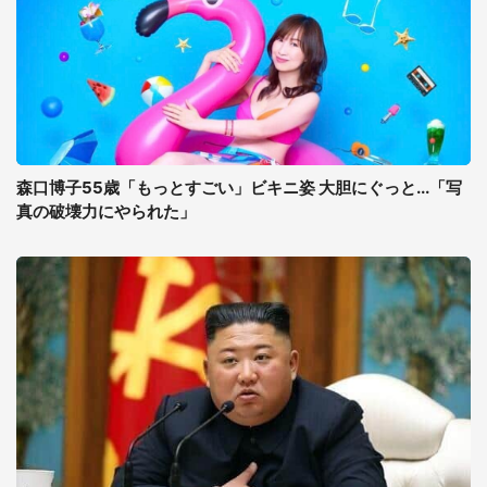
森口博子55歳「もっとすごい」ビキニ姿 大胆にぐっと...「写
真の破壊力にやられた」