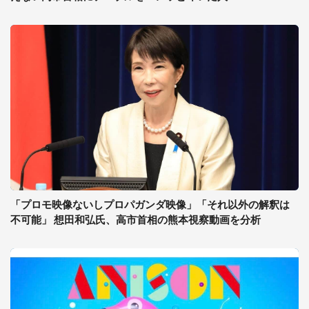
「プロモ映像ないしプロパガンダ映像」「それ以外の解釈は
不可能」 想田和弘氏、高市首相の熊本視察動画を分析