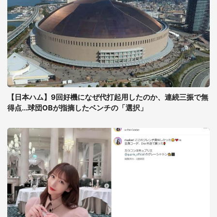
【日本ハム】9回好機になぜ代打起用したのか、連続三振で無
得点...球団OBが指摘したベンチの「選択」