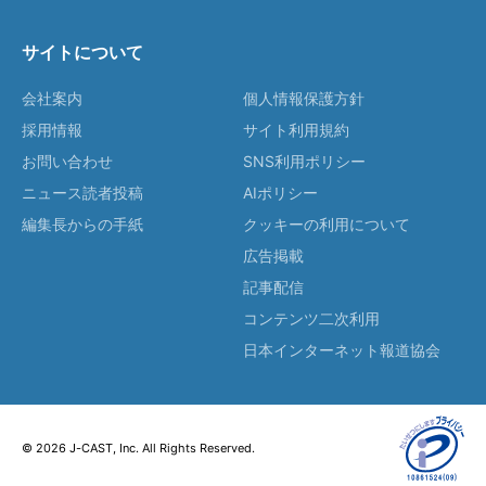
サイトについて
会社案内
個人情報保護方針
採用情報
サイト利用規約
お問い合わせ
SNS利用ポリシー
ニュース読者投稿
AIポリシー
編集長からの手紙
クッキーの利用について
広告掲載
記事配信
コンテンツ二次利用
日本インターネット報道協会
© 2026 J-CAST, Inc. All Rights Reserved.