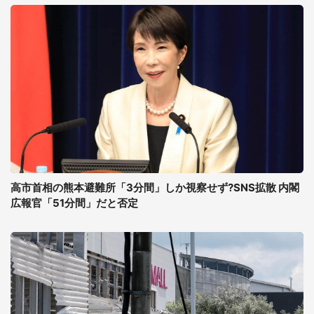
高市首相の熊本避難所「3分間」しか視察せず?SNS拡散 内閣
広報官「51分間」だと否定