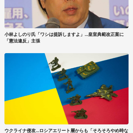
小林よしのり氏「ワシは提訴しますよ」...皇室典範改正案に
「憲法違反」主張
ウクライナ侵攻...ロシアエリート層からも「そろそろやめ時な