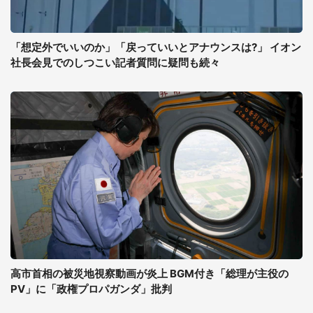
「想定外でいいのか」「戻っていいとアナウンスは?」 イオン
社長会見でのしつこい記者質問に疑問も続々
高市首相の被災地視察動画が炎上 BGM付き「総理が主役の
PV」に「政権プロパガンダ」批判