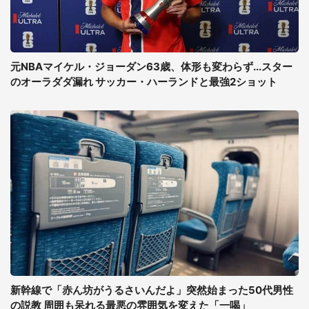
元NBAマイケル・ジョーダン63歳、体形も変わらず...スター
のオーラダダ漏れ サッカー・ハーランドと最強2ショット
新幹線で「赤ん坊がうるさいんだよ」突然始まった50代男性
の説教 周囲も呆れる最悪の雰囲気を変えた「一喝」