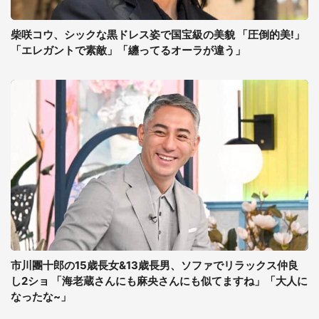
柴咲コウ、シックな黒ドレス姿で国宝級の美貌 「圧倒的美!」
「エレガントで素敵」「纏ってるオーラが違う」
市川團十郎の15歳長女&13歳長男、ソファでリラックス仲良
し2ショ 「海老蔵さんにも麻央さんにも似てますね」「大人に
なったな~」