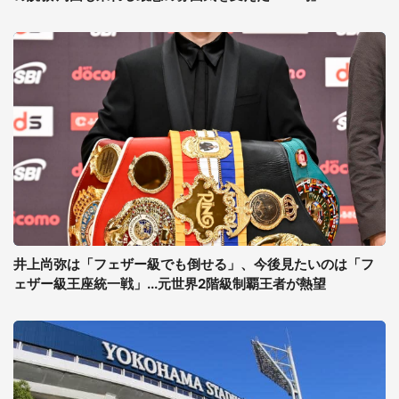
井上尚弥は「フェザー級でも倒せる」、今後見たいのは「フ
ェザー級王座統一戦」...元世界2階級制覇王者が熱望