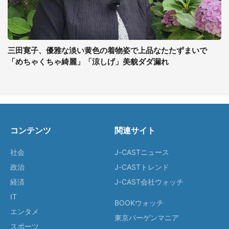
三田寛子、優雅な淡い黄色の着物姿で上品なたたずまいで
「めちゃくちゃ綺麗」「涼しげ」美貌ダダ漏れ
コンテンツ
関連サイト
社会
J-CASTニュース
政治
J-CASTトレンド
経済
J-CAST会社ウォッチ
IT
BOOKウォッチ
エンタメ
東京バーゲンマニア
スポーツ