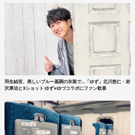
羽生結弦、美しいブルー基調の衣装で...「ゆず」北川悠仁・岩
沢厚治と3ショット ゆず×ゆづコラボにファン歓喜