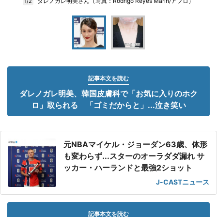
ダレノガレ明美さん（写真：Rodrigo Reyes Marin/アフロ）
1/2
記事本文を読む
ダレノガレ明美、韓国皮膚科で「お気に入りのホク
ロ」取られる 「ゴミだからと」...泣き笑い
元NBAマイケル・ジョーダン63歳、体形
も変わらず...スターのオーラダダ漏れ サ
ッカー・ハーランドと最強2ショット
J-CASTニュース
記事本文を読む