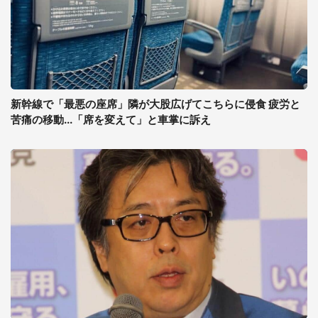
新幹線で「最悪の座席」隣が大股広げてこちらに侵食 疲労と
苦痛の移動...「席を変えて」と車掌に訴え