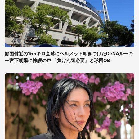
顔面付近の155キロ直球にヘルメット叩きつけたDeNAルーキ
ー宮下朝陽に擁護の声 「負けん気必要」と球団OB