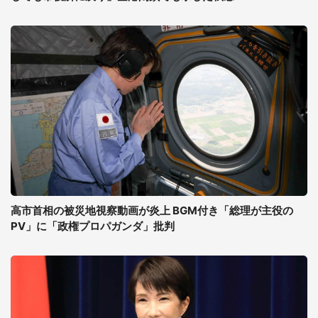
高市首相の被災地視察動画が炎上 BGM付き「総理が主役の
PV」に「政権プロパガンダ」批判