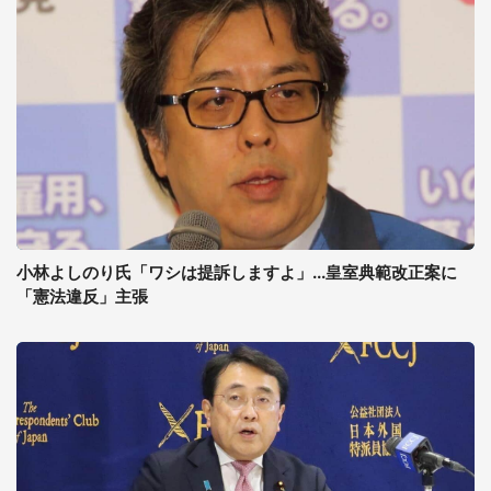
小林よしのり氏「ワシは提訴しますよ」...皇室典範改正案に
「憲法違反」主張