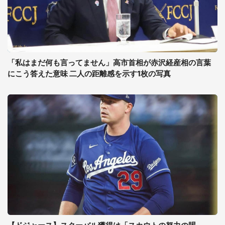
「私はまだ何も言ってません」高市首相が赤沢経産相の言葉
にこう答えた意味 二人の距離感を示す1枚の写真