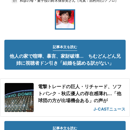
和彦の母・重子役の鈴木保奈美さん（写真：西村尚己/アフロ）
1/1
記事本文を読む
他人の家で喧嘩、暴言、家財破壊... ちむどんどん兄
姉に視聴者ドン引き「結婚を認める訳がない」
電撃トレードの巨人・リチャード、ソフ
トバンク・秋広優人の存在感薄れ...「他
球団の方が出場機会ある」の声が
J-CASTニュース
記事本文を読む