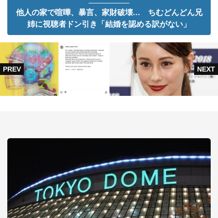
他人の家で喧嘩、暴言、家財破壊... ちむどんどん兄
姉に視聴者ドン引き「結婚を認める訳がない」