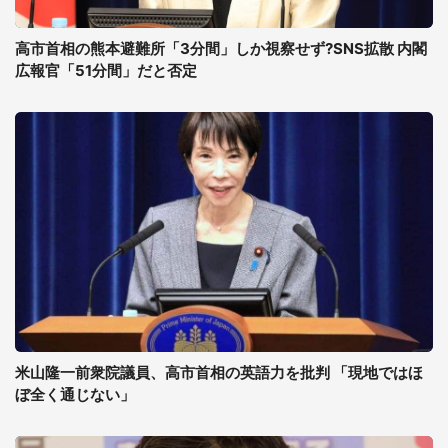
高市首相の熊本避難所「3分間」しか視察せず?SNS拡散 内閣
広報官「51分間」だと否定
米山隆一前衆院議員、高市首相の英語力を批判 「現地ではほ
ぼ全く通じない」