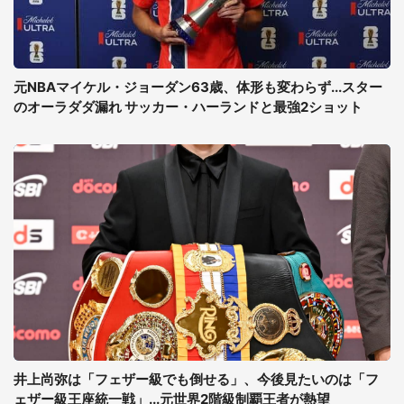
元NBAマイケル・ジョーダン63歳、体形も変わらず...スター
のオーラダダ漏れ サッカー・ハーランドと最強2ショット
井上尚弥は「フェザー級でも倒せる」、今後見たいのは「フ
ェザー級王座統一戦」...元世界2階級制覇王者が熱望