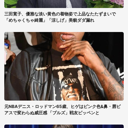
三田寛子、優雅な淡い黄色の着物姿で上品なたたずまいで
「めちゃくちゃ綺麗」「涼しげ」美貌ダダ漏れ
元NBAデニス・ロッドマン65歳、ヒゲはピンク色&鼻・唇ピ
アスで変わらぬ威圧感 「ブルズ」戦友ピッペンと