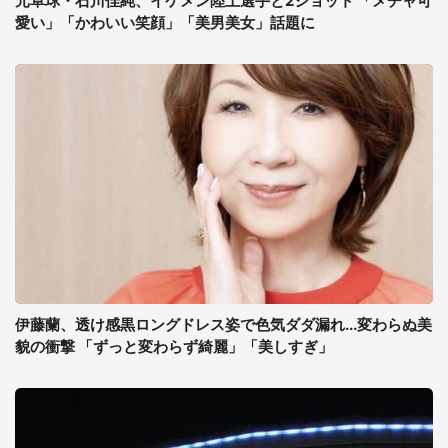
元卓球・石川佳純、イケメン陸上選手と2ショット 「メチャ可
愛い」「かわいい笑顔」「美男美女」話題に
伊藤蘭、透け感黒ロングドレス姿で色気ダダ漏れ...変わらぬ美
貌の衝撃 「ずっと変わらず綺麗」「美しすぎ」