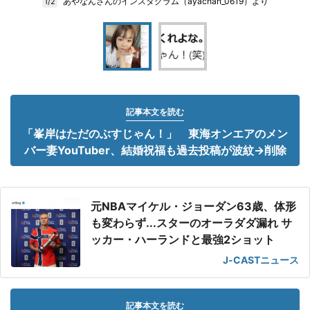
あやなんさんのインスタグラム（ayachan_0619）より
1/2
記事本文を読む
「峯岸はただのぶすじゃん！」 東海オンエアのメン
バー妻YouTuber、結婚祝福も過去投稿が波紋→削除
元NBAマイケル・ジョーダン63歳、体形
も変わらず...スターのオーラダダ漏れ サ
ッカー・ハーランドと最強2ショット
J-CASTニュース
記事本文を読む