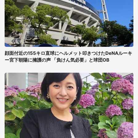
顔面付近の155キロ直球にヘルメット叩きつけたDeNAルーキ
ー宮下朝陽に擁護の声 「負けん気必要」と球団OB