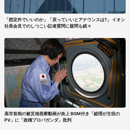
「想定外でいいのか」「戻っていいとアナウンスは?」 イオン
社長会見でのしつこい記者質問に疑問も続々
高市首相の被災地視察動画が炎上 BGM付き「総理が主役の
PV」に「政権プロパガンダ」批判