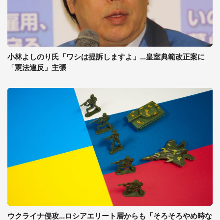
小林よしのり氏「ワシは提訴しますよ」...皇室典範改正案に
「憲法違反」主張
ウクライナ侵攻...ロシアエリート層からも「そろそろやめ時な