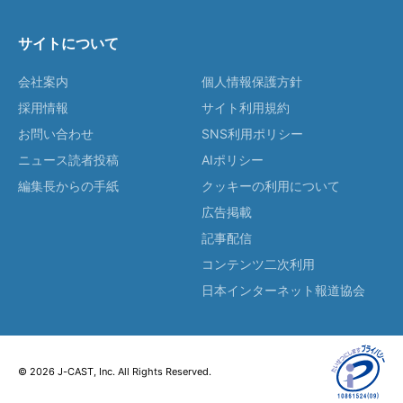
サイトについて
会社案内
個人情報保護方針
採用情報
サイト利用規約
お問い合わせ
SNS利用ポリシー
ニュース読者投稿
AIポリシー
編集長からの手紙
クッキーの利用について
広告掲載
記事配信
コンテンツ二次利用
日本インターネット報道協会
© 2026 J-CAST, Inc. All Rights Reserved.