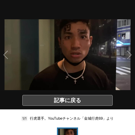
記事に戻る
行虎選手。YouTubeチャンネル「金城行虎69」より
1/1