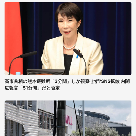
高市首相の熊本避難所「3分間」しか視察せず?SNS拡散 内閣
広報官「51分間」だと否定