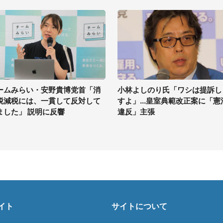
ームみらい・安野貴博党首「消
小林よしのり氏「ワシは提訴し
税減税には、一貫して反対して
すよ」...皇室典範改正案に「憲
ました」 説明に反響
違反」主張
イト
サイトについて