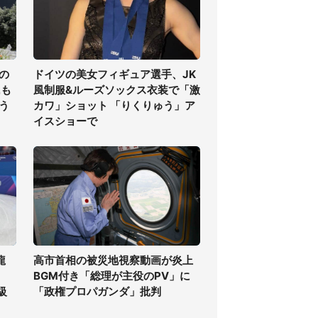
の
ドイツの美女フィギュア選手、JK
氏も
風制服&ルーズソックス衣装で「激
う
カワ」ショット 「りくりゅう」ア
イスショーで
龍
高市首相の被災地視察動画が炎上
BGM付き「総理が主役のPV」に
級
「政権プロパガンダ」批判