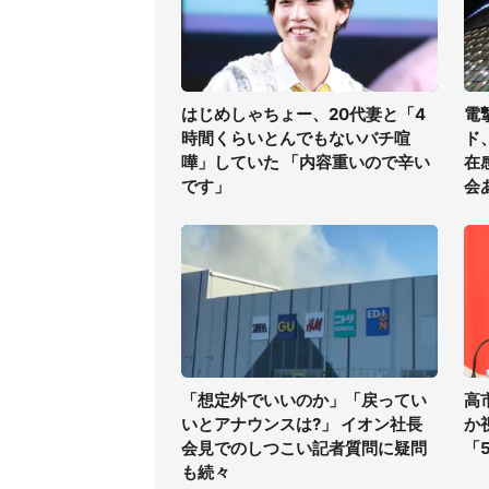
はじめしゃちょー、20代妻と「4
電
時間くらいとんでもないバチ喧
ド
嘩」していた 「内容重いので辛い
在
です」
会
「想定外でいいのか」「戻ってい
高
いとアナウンスは?」 イオン社長
か
会見でのしつこい記者質問に疑問
「
も続々