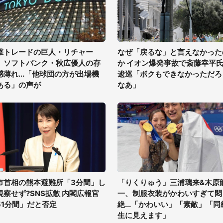
撃トレードの巨人・リチャー
なぜ「戻るな」と言えなかった
、ソフトバンク・秋広優人の存
か イオン爆発事故で斎藤幸平
感薄れ...「他球団の方が出場機
逡巡「ボクもできなかっただろ
ある」の声が
なあ」
市首相の熊本避難所「3分間」し
「りくりゅう」三浦璃来&木原
視察せず?SNS拡散 内閣広報官
一、制服衣装がかわいすぎて悶
51分間」だと否定
絶...「かわいい」「素敵」「同
生に見えます」