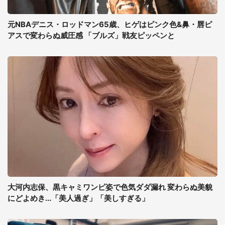
元NBAデニス・ロッドマン65歳、ヒゲはピンク色&鼻・唇ピ
アスで変わらぬ威圧感 「ブルズ」戦友ピッペンと
大河内志保、黒キャミワンピ姿で色気ダダ漏れ 変わらぬ美貌
にどよめき...「美人過ぎ」「美しすぎる」