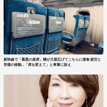
新幹線で「最悪の座席」隣が大股広げてこちらに侵食 疲労と
苦痛の移動...「席を変えて」と車掌に訴え