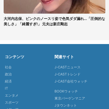
大河内志保、ピンクのノースリ姿で色気ダダ漏れ...「圧倒的な
美しさ」「綺麗すぎ!」 元夫は新庄剛志
コンテンツ
関連サイト
社会
J-CASTニュース
政治
J-CASTトレンド
経済
J-CAST会社ウォッチ
IT
BOOKウォッチ
エンタメ
東京バーゲンマニア
スポーツ
Jタウンネット