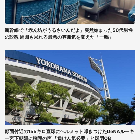
新幹線で「赤ん坊がうるさいんだよ」突然始まった50代男性
の説教 周囲も呆れる最悪の雰囲気を変えた「一喝」
顔面付近の155キロ直球にヘルメット叩きつけたDeNAルーキ
ー宮下朝陽に擁護の声 「負けん気必要」と球団OB