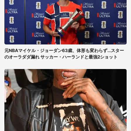
元NBAマイケル・ジョーダン63歳、体形も変わらず...スター
のオーラダダ漏れ サッカー・ハーランドと最強2ショット