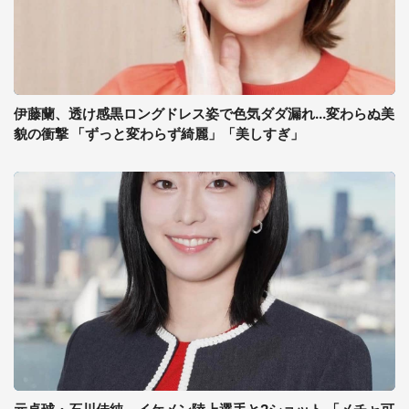
伊藤蘭、透け感黒ロングドレス姿で色気ダダ漏れ...変わらぬ美
貌の衝撃 「ずっと変わらず綺麗」「美しすぎ」