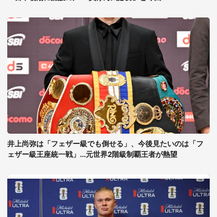
井上尚弥は「フェザー級でも倒せる」、今後見たいのは「フ
ェザー級王座統一戦」...元世界2階級制覇王者が熱望