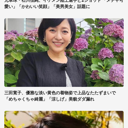
元卓球・石川佳純、イケメン陸上選手と2ショット 「メチャ可
愛い」「かわいい笑顔」「美男美女」話題に
三田寛子、優雅な淡い黄色の着物姿で上品なたたずまいで
「めちゃくちゃ綺麗」「涼しげ」美貌ダダ漏れ