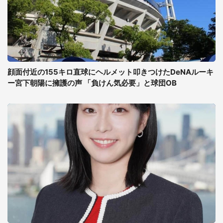
顔面付近の155キロ直球にヘルメット叩きつけたDeNAルーキ
ー宮下朝陽に擁護の声 「負けん気必要」と球団OB