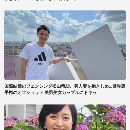
国際結婚のフェンシング松山恭助、美人妻を抱きしめ...世界選
手権のオフショット 美男美女カップルにドキっ