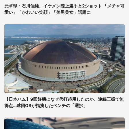
元卓球・石川佳純、イケメン陸上選手と2ショット 「メチャ可
愛い」「かわいい笑顔」「美男美女」話題に
【日本ハム】9回好機になぜ代打起用したのか、連続三振で無
得点...球団OBが指摘したベンチの「選択」