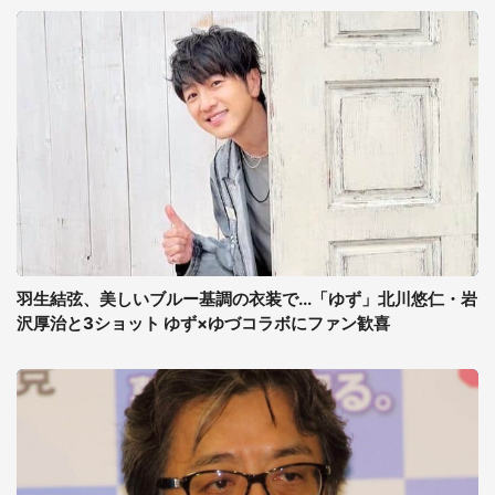
羽生結弦、美しいブルー基調の衣装で...「ゆず」北川悠仁・岩
沢厚治と3ショット ゆず×ゆづコラボにファン歓喜