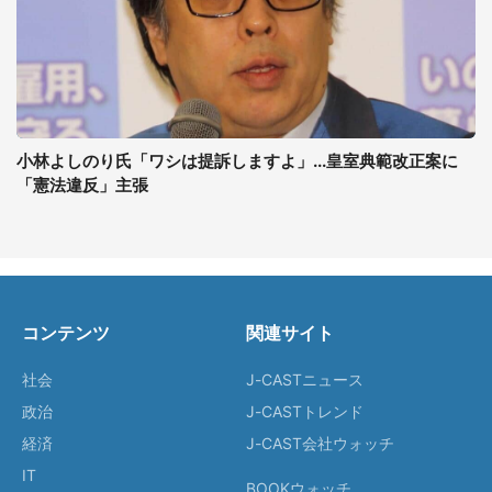
小林よしのり氏「ワシは提訴しますよ」...皇室典範改正案に
「憲法違反」主張
コンテンツ
関連サイト
社会
J-CASTニュース
政治
J-CASTトレンド
経済
J-CAST会社ウォッチ
IT
BOOKウォッチ