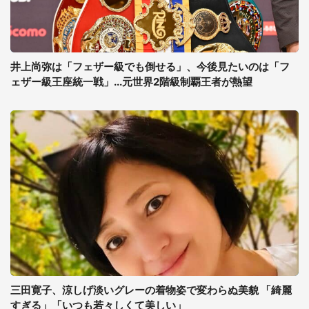
井上尚弥は「フェザー級でも倒せる」、今後見たいのは「フ
ェザー級王座統一戦」...元世界2階級制覇王者が熱望
三田寛子、涼しげ淡いグレーの着物姿で変わらぬ美貌 「綺麗
すぎる」「いつも若々しくて美しい」