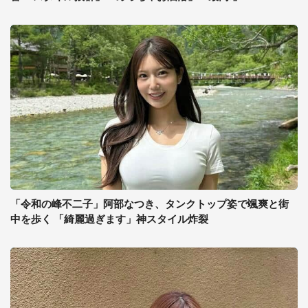
「令和の峰不二子」阿部なつき、タンクトップ姿で颯爽と街
中を歩く 「綺麗過ぎます」神スタイル炸裂