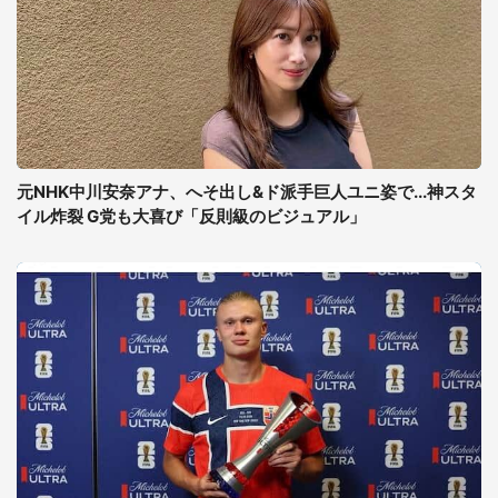
元NHK中川安奈アナ、へそ出し&ド派手巨人ユニ姿で...神スタ
イル炸裂 G党も大喜び「反則級のビジュアル」