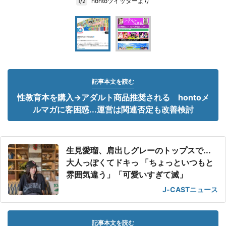
hontoツイッターより
1/2
記事本文を読む
性教育本を購入→アダルト商品推奨される hontoメ
ルマガに客困惑...運営は関連否定も改善検討
生見愛瑠、肩出しグレーのトップスで...
大人っぽくてドキっ 「ちょっといつもと
雰囲気違う」「可愛いすぎて滅」
J-CASTニュース
記事本文を読む