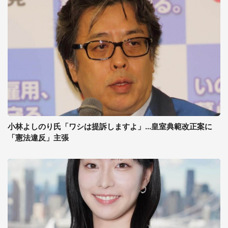
小林よしのり氏「ワシは提訴しますよ」...皇室典範改正案に
「憲法違反」主張