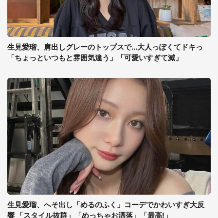
生見愛瑠、肩出しグレーのトップスで...大人っぽくてドキっ
「ちょっといつもと雰囲気違う」「可愛いすぎて滅」
生見愛瑠、へそ出し「めるのふく」コーデでかわいすぎ大反
響 「スタイル抜群」「めっちゃお洒落」「最高!」