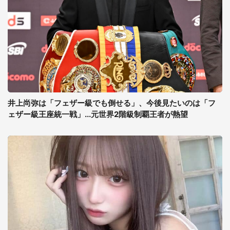
井上尚弥は「フェザー級でも倒せる」、今後見たいのは「フ
ェザー級王座統一戦」...元世界2階級制覇王者が熱望