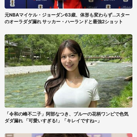
元NBAマイケル・ジョーダン63歳、体形も変わらず...スター
のオーラダダ漏れ サッカー・ハーランドと最強2ショット
「令和の峰不二子」阿部なつき、ブルーの花柄ワンピで色気
ダダ漏れ 「可愛いすぎる!」「キレイですね~」