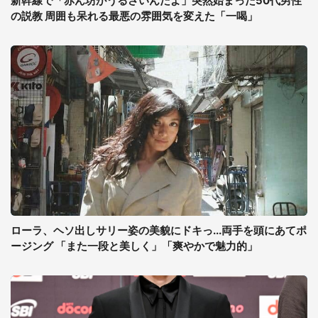
新幹線で「赤ん坊がうるさいんだよ」突然始まった50代男性
の説教 周囲も呆れる最悪の雰囲気を変えた「一喝」
ローラ、ヘソ出しサリー姿の美貌にドキっ...両手を頭にあてポ
ージング 「また一段と美しく」「爽やかで魅力的」