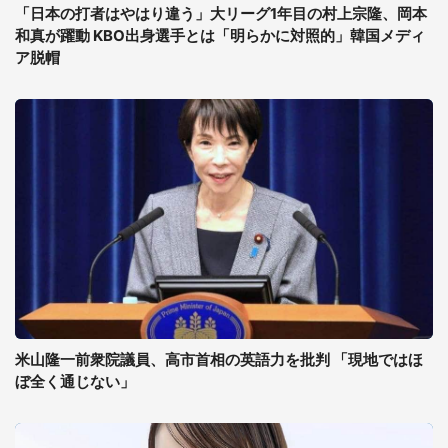
「日本の打者はやはり違う」大リーグ1年目の村上宗隆、岡本
和真が躍動 KBO出身選手とは「明らかに対照的」韓国メディ
ア脱帽
米山隆一前衆院議員、高市首相の英語力を批判 「現地ではほ
ぼ全く通じない」