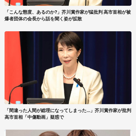
「こんな態度、あるのか?」芥川賞作家が猛批判 高市首相が被
爆者団体の会長から話を聞く姿が拡散
「間違った人間が総理になってしまった...」芥川賞作家が批判
高市首相「中傷動画」疑惑で