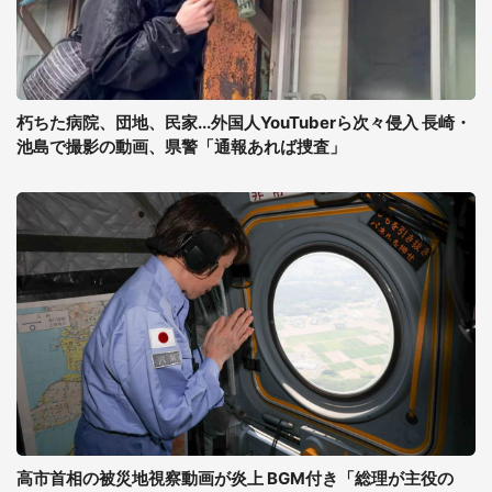
朽ちた病院、団地、民家...外国人YouTuberら次々侵入 長崎・
池島で撮影の動画、県警「通報あれば捜査」
高市首相の被災地視察動画が炎上 BGM付き「総理が主役の