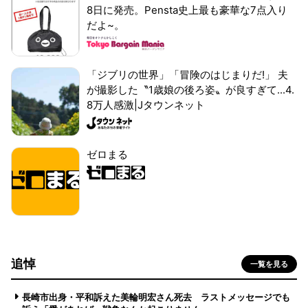
8日に発売。Pensta史上最も豪華な7点入り
だよ~。
「ジブリの世界」「冒険のはじまりだ!」 夫
が撮影した〝1歳娘の後ろ姿〟が良すぎて...4.
8万人感激|Jタウンネット
ゼロまる
追悼
一覧を見る
長崎市出身・平和訴えた美輪明宏さん死去 ラストメッセージでも