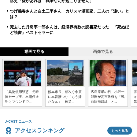
訴え「愛があれば 戦争なんか起こりません」
つげ義春さんと白土三平さん カリスマ漫画家、二人の「違い」と
は？
死去した丹羽宇一郎さんは、経済界有数の読書家だった 『死ぬほ
ど読書』ベストセラーに
動画で見る
画像で見る
「異物使用疑惑」元韓
熊本市長、相次ぐ余震
広島原爆の日、小沢一
張
国セーブ王、出場停止
に本音ぽつり「もう嫌
郎氏が高市政権を「戦
ォ
明けマウンドで...
だなぁ」 被災...
前回帰路線」と...
気
J-CAST ニュース
アクセスランキング
もっと見る