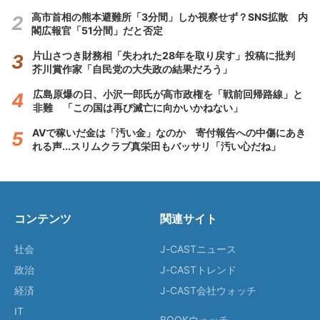
高市首相の熊本避難所「3分間」しか視察せず？SNS拡散 内
閣広報官「51分間」だと否定
片山さつき財務相「失われた28年を取り戻す」投稿に批判
芥川賞作家「自民党の大失政の結果だろう」
広島原爆の日、小沢一郎氏が高市政権を「戦前回帰路線」と
非難 「この国は再び滅亡に向かいかねない」
AVで稼いだ金は「汚い金」なのか 寄付報告への中傷にあき
れる声...スリムクラブ真栄田もバッサリ「汚い心だね」
コンテンツ
関連サイト
社会
J-CASTニュース
政治
J-CASTトレンド
経済
J-CAST会社ウォッチ
IT
BOOKウォッチ