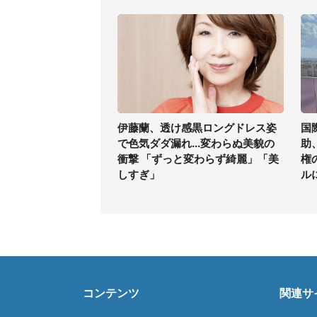
伊藤蘭、透け感黒ロングドレス姿
国
で色気ダダ漏れ...変わらぬ美貌の
助
衝撃 「ずっと変わらず綺麗」「美
権
しすぎ」
ル
コンテンツ
関連サ