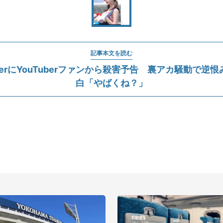
記事本文を読む
okerにYouTuberファンから殺害予告 裏アカ騒動で逆恨み
白「やばくね？」