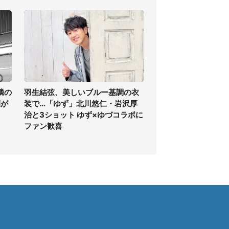
隣の
羽生結弦、美しいブルー基調の衣
間が
装で...「ゆず」北川悠仁・岩沢厚
治と3ショット ゆず×ゆづコラボに
ファン歓喜