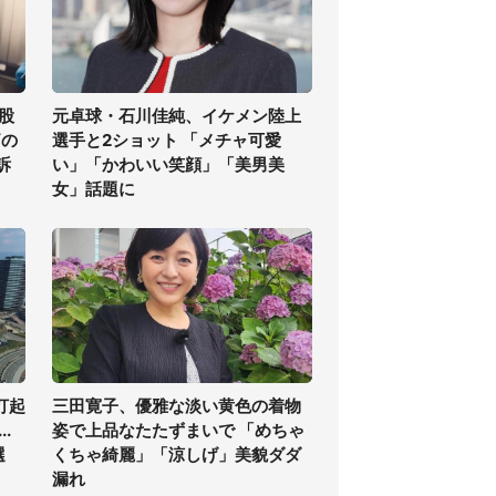
股
元卓球・石川佳純、イケメン陸上
痛の
選手と2ショット 「メチャ可愛
訴
い」「かわいい笑顔」「美男美
女」話題に
打起
三田寛子、優雅な淡い黄色の着物
.
姿で上品なたたずまいで 「めちゃ
選
くちゃ綺麗」「涼しげ」美貌ダダ
漏れ