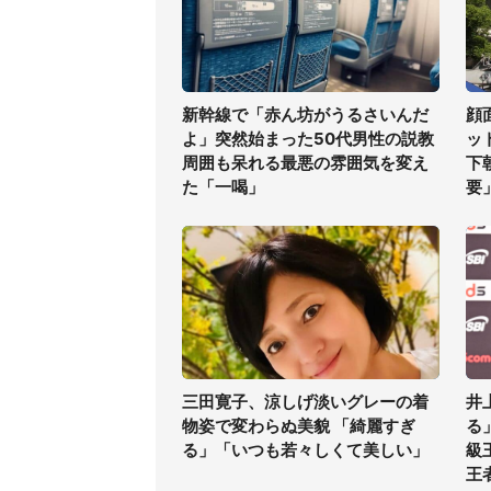
新幹線で「赤ん坊がうるさいんだ
顔
よ」突然始まった50代男性の説教
ッ
周囲も呆れる最悪の雰囲気を変え
下
た「一喝」
要
三田寛子、涼しげ淡いグレーの着
井
物姿で変わらぬ美貌 「綺麗すぎ
る
る」「いつも若々しくて美しい」
級
王