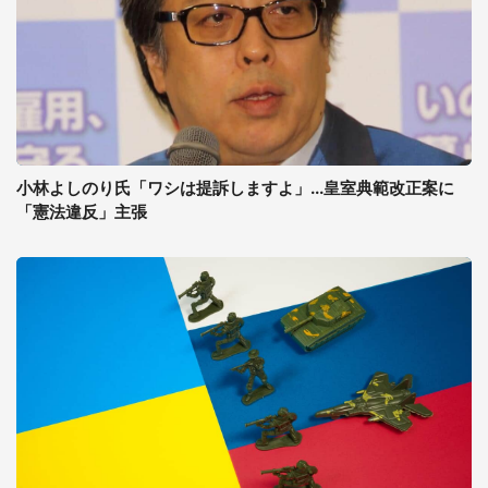
小林よしのり氏「ワシは提訴しますよ」...皇室典範改正案に
「憲法違反」主張