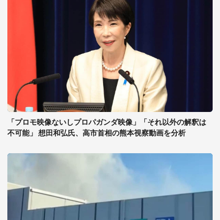
「プロモ映像ないしプロパガンダ映像」「それ以外の解釈は
不可能」 想田和弘氏、高市首相の熊本視察動画を分析