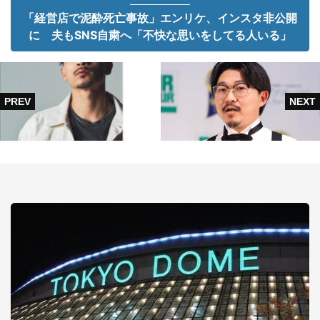
「経営店で泥酔死亡事故」エンリケ、インスタ非公開
に 夫もSNS自粛へ「不快な思いをしてる人いる」