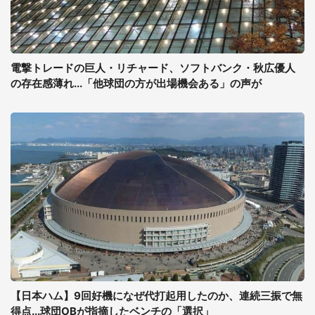
電撃トレードの巨人・リチャード、ソフトバンク・秋広優人
の存在感薄れ...「他球団の方が出場機会ある」の声が
【日本ハム】9回好機になぜ代打起用したのか、連続三振で無
得点...球団OBが指摘したベンチの「選択」