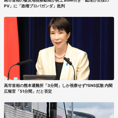
高市首相の被災地視察動画が炎上 BGM付き「総理が主役の
PV」に「政権プロパガンダ」批判
高市首相の熊本避難所「3分間」しか視察せず?SNS拡散 内閣
広報官「51分間」だと否定