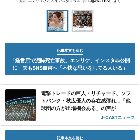
エンリケさんのインスタグラム（eri.ogawa1102）より
1/2
記事本文を読む
「経営店で泥酔死亡事故」エンリケ、インスタ非公開
に 夫もSNS自粛へ「不快な思いをしてる人いる」
電撃トレードの巨人・リチャード、ソフ
トバンク・秋広優人の存在感薄れ...「他
球団の方が出場機会ある」の声が
J-CASTニュース
記事本文を読む