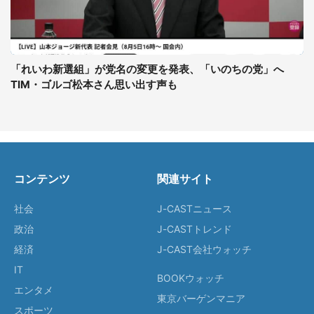
「れいわ新選組」が党名の変更を発表、「いのちの党」へ
TIM・ゴルゴ松本さん思い出す声も
コンテンツ
関連サイト
社会
J-CASTニュース
政治
J-CASTトレンド
経済
J-CAST会社ウォッチ
IT
BOOKウォッチ
エンタメ
東京バーゲンマニア
スポーツ