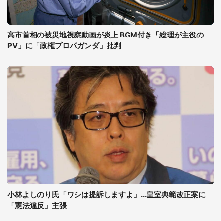
高市首相の被災地視察動画が炎上 BGM付き「総理が主役の
PV」に「政権プロパガンダ」批判
小林よしのり氏「ワシは提訴しますよ」...皇室典範改正案に
「憲法違反」主張