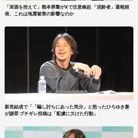
「深酒を控えて」熊本県警がXで注意喚起 「泥酔者」通報頻
発、これは地震被害の影響なのか
新党結成で「「騙し討ちにあった気分」と怒ったひろゆき妻
が謝罪 ブチギレ投稿は「配慮に欠けた行動」