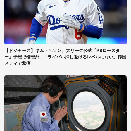
【ドジャース】キム・ヘソン、大リーグ公式「PSロースタ
ー」予想で構想外...「ライバル押し退けるレベルにない」韓国
メディア悲痛