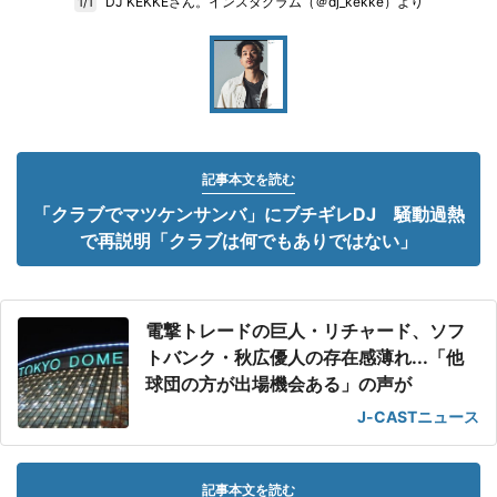
DJ KEKKEさん。インスタグラム（＠dj_kekke）より
1/1
記事本文を読む
「クラブでマツケンサンバ」にブチギレDJ 騒動過熱
で再説明「クラブは何でもありではない」
電撃トレードの巨人・リチャード、ソフ
トバンク・秋広優人の存在感薄れ...「他
球団の方が出場機会ある」の声が
J-CASTニュース
記事本文を読む