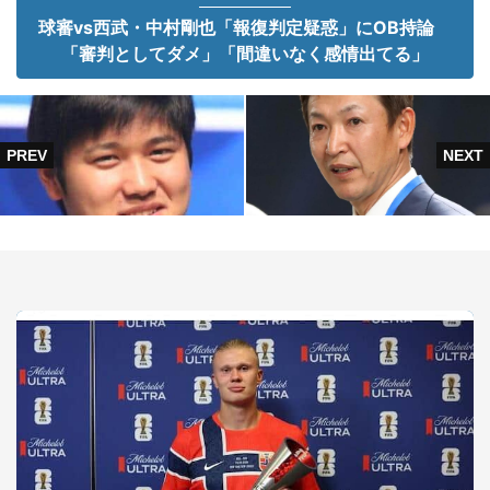
球審vs西武・中村剛也「報復判定疑惑」にOB持論
「審判としてダメ」「間違いなく感情出てる」