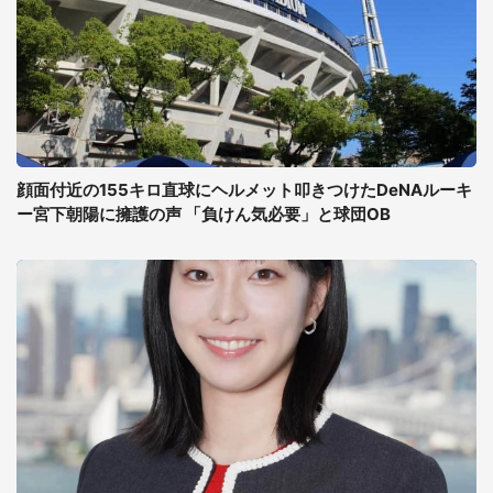
顔面付近の155キロ直球にヘルメット叩きつけたDeNAルーキ
ー宮下朝陽に擁護の声 「負けん気必要」と球団OB