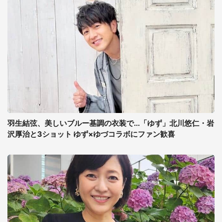
羽生結弦、美しいブルー基調の衣装で...「ゆず」北川悠仁・岩
沢厚治と3ショット ゆず×ゆづコラボにファン歓喜