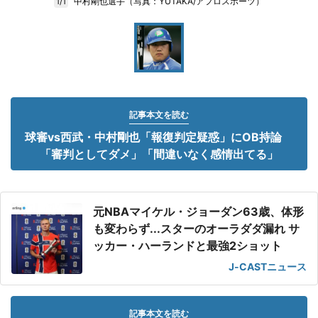
中村剛也選手（写真：YUTAKA/アフロスポーツ）
1/1
記事本文を読む
球審vs西武・中村剛也「報復判定疑惑」にOB持論
「審判としてダメ」「間違いなく感情出てる」
元NBAマイケル・ジョーダン63歳、体形
も変わらず...スターのオーラダダ漏れ サ
ッカー・ハーランドと最強2ショット
J-CASTニュース
記事本文を読む