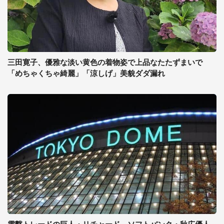
三田寛子、優雅な淡い黄色の着物姿で上品なたたずまいで
「めちゃくちゃ綺麗」「涼しげ」美貌ダダ漏れ