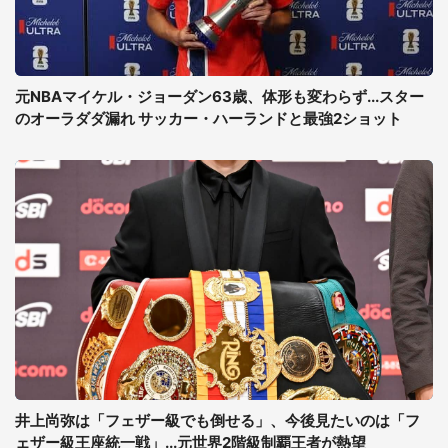
元NBAマイケル・ジョーダン63歳、体形も変わらず...スター
のオーラダダ漏れ サッカー・ハーランドと最強2ショット
井上尚弥は「フェザー級でも倒せる」、今後見たいのは「フ
ェザー級王座統一戦」...元世界2階級制覇王者が熱望