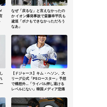
メ
なぜ「戻るな」と言えなかったの
宮
か イオン爆発事故で斎藤幸平氏も
必
逡巡「ボクもできなかっただろう
なあ」
し
【ドジャース】キム・ヘソン、大
れ
リーグ公式「PSロースター」予想
ー
で構想外...「ライバル押し退ける
レベルにない」韓国メディア悲痛