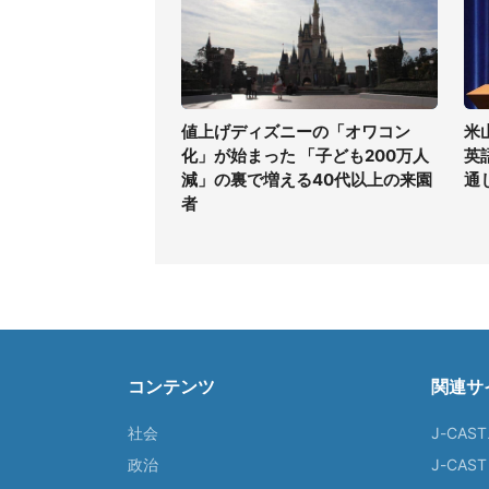
値上げディズニーの「オワコン
米
化」が始まった 「子ども200万人
英
減」の裏で増える40代以上の来園
通
者
コンテンツ
関連サ
社会
J-CAS
政治
J-CAS