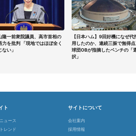
山隆一前衆院議員、高市首相の
【日本ハム】9回好機になぜ代
語力を批判 「現地ではほぼ全く
用したのか、連続三振で無得点..
じない」
球団OBが指摘したベンチの「
択」
イト
サイトについて
Tニュース
会社案内
Tトレンド
採用情報