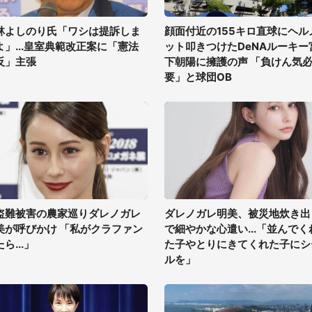
林よしのり氏「ワシは提訴しま
顔面付近の155キロ直球にヘル
よ」...皇室典範改正案に「憲法
ット叩きつけたDeNAルーキー
反」主張
下朝陽に擁護の声 「負けん気
要」と球団OB
盗難被害の農家巡りダレノガレ
ダレノガレ明美、被災地炊き出
美が呼びかけ 「私がクラファン
で細やかな心遣い...「並んでく
ら...」
た子やとりにきてくれた子にシ
ルを」