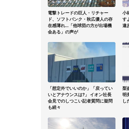
電撃トレードの巨人・リチャー
小
ド、ソフトバンク・秋広優人の存
す
在感薄れ...「他球団の方が出場機
違
会ある」の声が
「想定外でいいのか」「戻ってい
梨
いとアナウンスは?」 イオン社長
明
会見でのしつこい記者質問に疑問
した
も続々