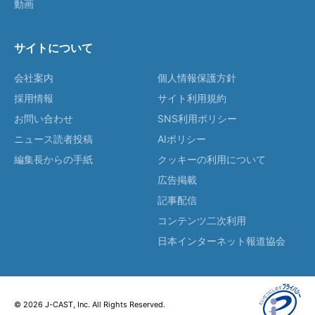
動画
サイトについて
会社案内
個人情報保護方針
採用情報
サイト利用規約
お問い合わせ
SNS利用ポリシー
ニュース読者投稿
AIポリシー
編集長からの手紙
クッキーの利用について
広告掲載
記事配信
コンテンツ二次利用
日本インターネット報道協会
© 2026 J-CAST, Inc. All Rights Reserved.