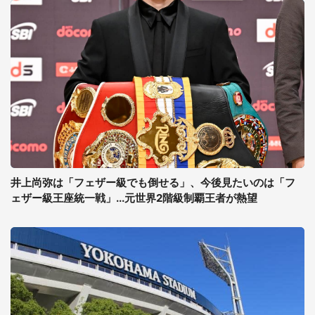
井上尚弥は「フェザー級でも倒せる」、今後見たいのは「フ
ェザー級王座統一戦」...元世界2階級制覇王者が熱望