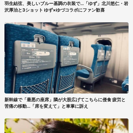
羽生結弦、美しいブルー基調の衣装で...「ゆず」北川悠仁・岩
沢厚治と3ショット ゆず×ゆづコラボにファン歓喜
新幹線で「最悪の座席」隣が大股広げてこちらに侵食 疲労と
苦痛の移動...「席を変えて」と車掌に訴え