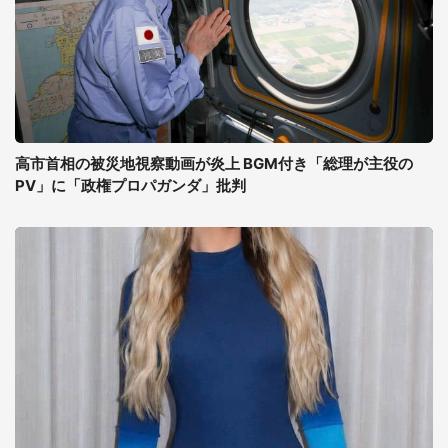
高市首相の被災地視察動画が炎上 BGM付き「総理が主役の
PV」に「政権プロパガンダ」批判