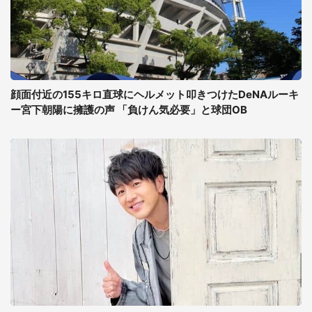
顔面付近の155キロ直球にヘルメット叩きつけたDeNAルーキ
ー宮下朝陽に擁護の声 「負けん気必要」と球団OB