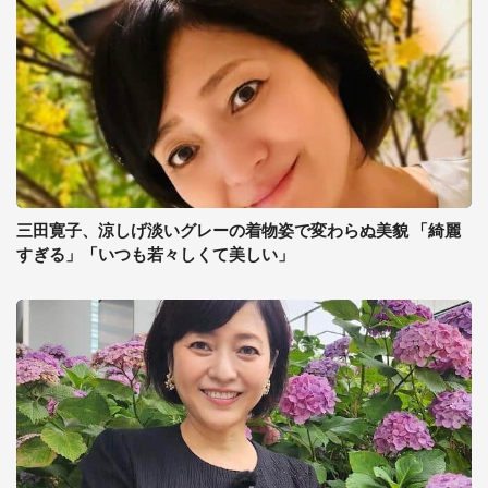
三田寛子、涼しげ淡いグレーの着物姿で変わらぬ美貌 「綺麗
すぎる」「いつも若々しくて美しい」