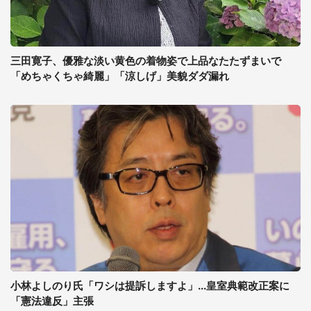
三田寛子、優雅な淡い黄色の着物姿で上品なたたずまいで
「めちゃくちゃ綺麗」「涼しげ」美貌ダダ漏れ
小林よしのり氏「ワシは提訴しますよ」...皇室典範改正案に
「憲法違反」主張