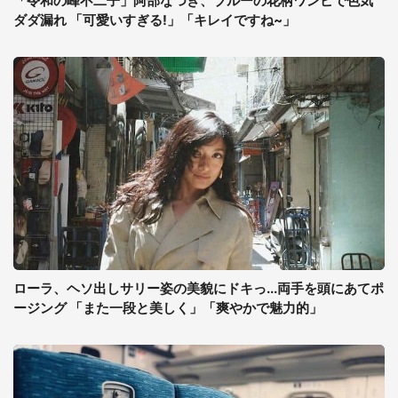
「令和の峰不二子」阿部なつき、ブルーの花柄ワンピで色気
ダダ漏れ 「可愛いすぎる!」「キレイですね~」
ローラ、ヘソ出しサリー姿の美貌にドキっ...両手を頭にあてポ
ージング 「また一段と美しく」「爽やかで魅力的」