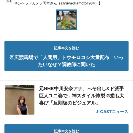
1/1
キンヘッドカメラ岡本さん（@yuyaokamoto1984）】
記事本文を読む
帯広競馬場で「人間用」トウモロコシ大量配布 いっ
たいなぜ？調教師に聞いた
元NHK中川安奈アナ、へそ出し&ド派手
巨人ユニ姿で...神スタイル炸裂 G党も大
喜び「反則級のビジュアル」
J-CASTニュース
記事本文を読む