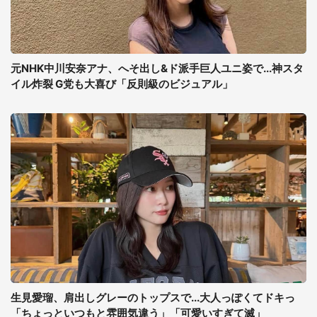
元NHK中川安奈アナ、へそ出し&ド派手巨人ユニ姿で...神スタ
イル炸裂 G党も大喜び「反則級のビジュアル」
生見愛瑠、肩出しグレーのトップスで...大人っぽくてドキっ
「ちょっといつもと雰囲気違う」「可愛いすぎて滅」