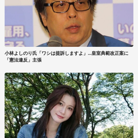
小林よしのり氏「ワシは提訴しますよ」...皇室典範改正案に
「憲法違反」主張