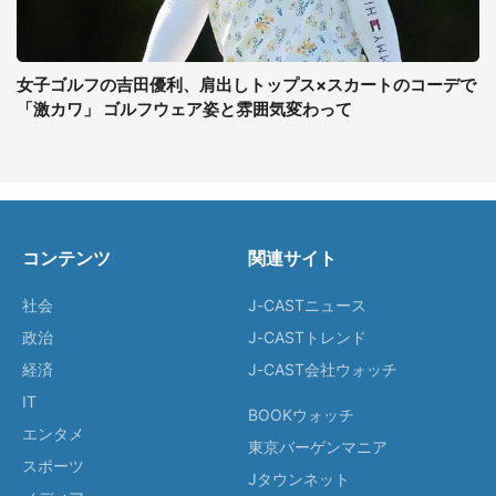
女子ゴルフの吉田優利、肩出しトップス×スカートのコーデで
「激カワ」 ゴルフウェア姿と雰囲気変わって
コンテンツ
関連サイト
社会
J-CASTニュース
政治
J-CASTトレンド
経済
J-CAST会社ウォッチ
IT
BOOKウォッチ
エンタメ
東京バーゲンマニア
スポーツ
Jタウンネット