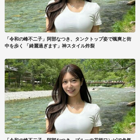
「令和の峰不二子」阿部なつき、タンクトップ姿で颯爽と街
中を歩く 「綺麗過ぎます」神スタイル炸裂