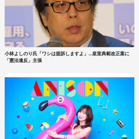
小林よしのり氏「ワシは提訴しますよ」...皇室典範改正案に
「憲法違反」主張