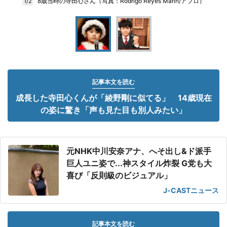
8歳当時の寺田心さん（写真：Rodrigo Reyes Marin/アフロ）
1/2
記事本文を読む
成長した寺田心くんが「綾野剛に似てる」 14歳現在
の姿に驚き「声も見た目も別人みたい」
元NHK中川安奈アナ、へそ出し&ド派手
巨人ユニ姿で...神スタイル炸裂 G党も大
喜び「反則級のビジュアル」
J-CASTニュース
記事本文を読む