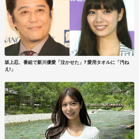
坂上忍、番組で新川優愛「泣かせた」? 愛用タオルに「汚ね
え!」