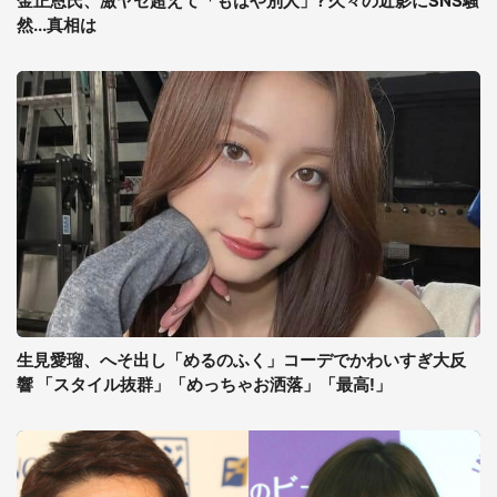
金正恩氏、激ヤセ超えて「もはや別人」? 久々の近影にSNS騒
然...真相は
生見愛瑠、へそ出し「めるのふく」コーデでかわいすぎ大反
響 「スタイル抜群」「めっちゃお洒落」「最高!」