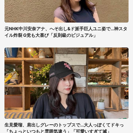
元NHK中川安奈アナ、へそ出し&ド派手巨人ユニ姿で...神スタ
イル炸裂 G党も大喜び「反則級のビジュアル」
生見愛瑠、肩出しグレーのトップスで...大人っぽくてドキっ
「ちょっといつもと雰囲気違う」「可愛いすぎて滅」