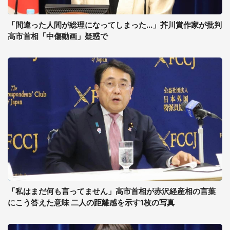
「間違った人間が総理になってしまった...」芥川賞作家が批判
高市首相「中傷動画」疑惑で
「私はまだ何も言ってません」高市首相が赤沢経産相の言葉
にこう答えた意味 二人の距離感を示す1枚の写真