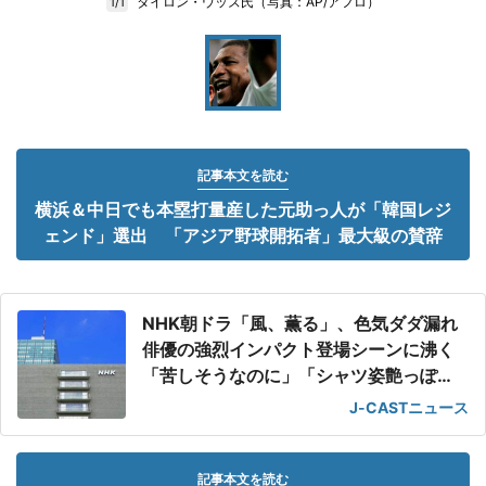
タイロン・ウッズ氏（写真：AP/アフロ）
1/1
記事本文を読む
横浜＆中日でも本塁打量産した元助っ人が「韓国レジ
ェンド」選出 「アジア野球開拓者」最大級の賛辞
NHK朝ドラ「風、薫る」、色気ダダ漏れ
俳優の強烈インパクト登場シーンに沸く
「苦しそうなのに」「シャツ姿艶っぽ
い」
J-CASTニュース
記事本文を読む