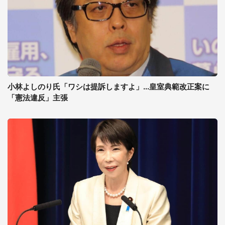
小林よしのり氏「ワシは提訴しますよ」...皇室典範改正案に
「憲法違反」主張