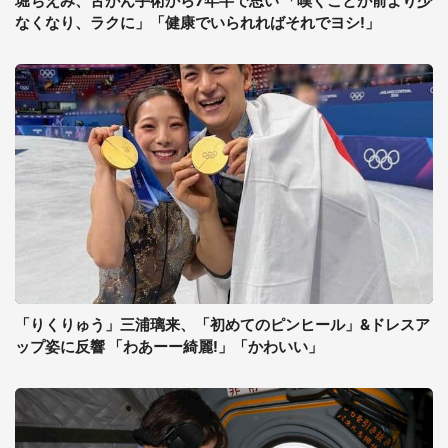
堀ちえみ、舌がん手術から7年半で思い 「嘆くことが前より少
なくなり、ラクに」「健康でいられればそれでヨシ!」
「りくりゅう」三浦璃来、「初めてのピンヒール」&ドレスア
ップ姿に反響 「わあーー綺麗!」「かわいい」