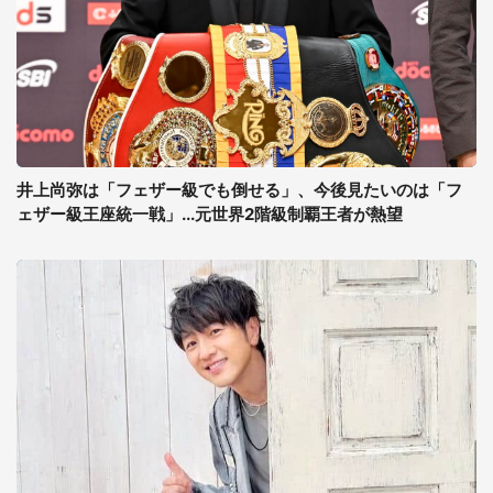
井上尚弥は「フェザー級でも倒せる」、今後見たいのは「フ
ェザー級王座統一戦」...元世界2階級制覇王者が熱望