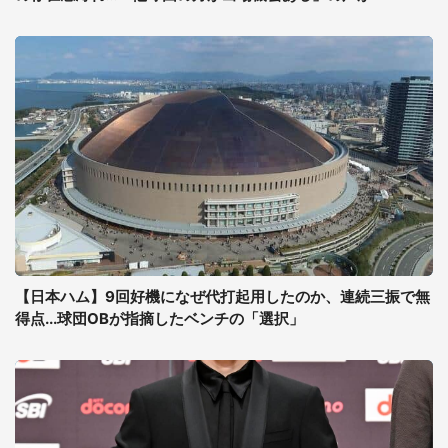
【日本ハム】9回好機になぜ代打起用したのか、連続三振で無
得点...球団OBが指摘したベンチの「選択」