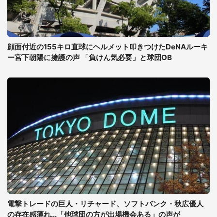
顔面付近の155キロ直球にヘルメット叩きつけたDeNAルーキ
ー宮下朝陽に擁護の声 「負けん気必要」と球団OB
電撃トレードの巨人・リチャード、ソフトバンク・秋広優人
の存在感薄れ...「他球団の方が出場機会ある」の声が