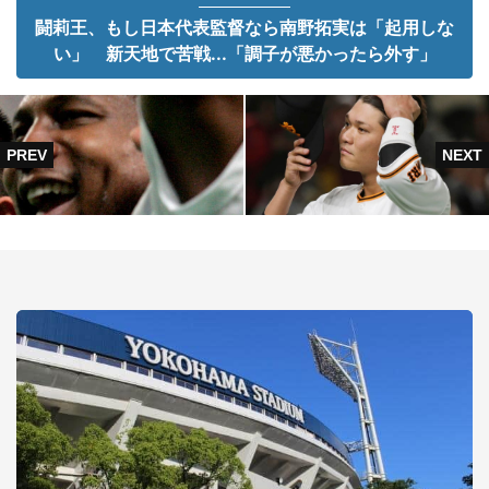
闘莉王、もし日本代表監督なら南野拓実は「起用しな
い」 新天地で苦戦...「調子が悪かったら外す」