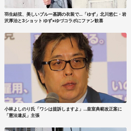
羽生結弦、美しいブルー基調の衣装で...「ゆず」北川悠仁・岩
沢厚治と3ショット ゆず×ゆづコラボにファン歓喜
小林よしのり氏「ワシは提訴しますよ」...皇室典範改正案に
「憲法違反」主張