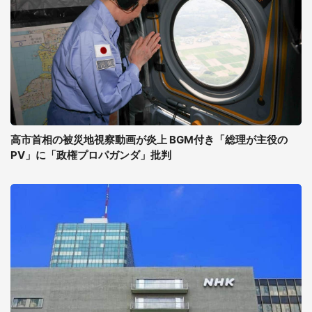
高市首相の被災地視察動画が炎上 BGM付き「総理が主役の
PV」に「政権プロパガンダ」批判