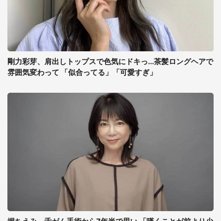
剛力彩芽、肩出しトップスで色気にドキっ...茶髪ロングヘアで
雰囲気変わって 「似合ってる」「可愛すぎ」