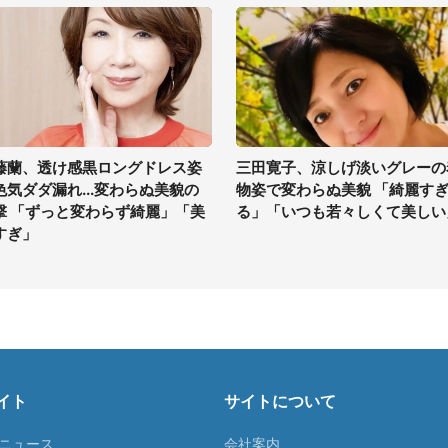
藤蘭、透け感黒ロングドレス姿
三田寛子、涼しげ淡いグレーの
色気ダダ漏れ...変わらぬ美貌の
物姿で変わらぬ美貌 「綺麗す
撃 「ずっと変わらず綺麗」「美
る」「いつも若々しくて美しい
すぎ」
イト
サイトについて
Tニュース
会社案内