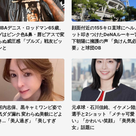
NBAデニス・ロッドマン65歳、
顔面付近の155キロ直球にヘル
ゲはピンク色&鼻・唇ピアスで変
ット叩きつけたDeNAルーキー
らぬ威圧感 「ブルズ」戦友ピッ
下朝陽に擁護の声 「負けん気
ンと
要」と球団OB
河内志保、黒キャミワンピ姿で
元卓球・石川佳純、イケメン陸
気ダダ漏れ 変わらぬ美貌にどよ
選手と2ショット 「メチャ可愛
き...「美人過ぎ」「美しすぎ
い」「かわいい笑顔」「美男美
」
女」話題に