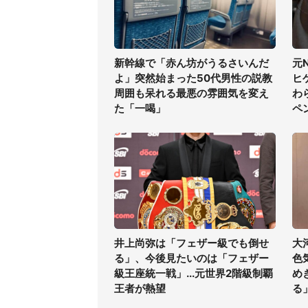
新幹線で「赤ん坊がうるさいんだ
元
よ」突然始まった50代男性の説教
ヒ
周囲も呆れる最悪の雰囲気を変え
わ
た「一喝」
ペ
井上尚弥は「フェザー級でも倒せ
大
る」、今後見たいのは「フェザー
色
級王座統一戦」...元世界2階級制覇
め
王者が熱望
る