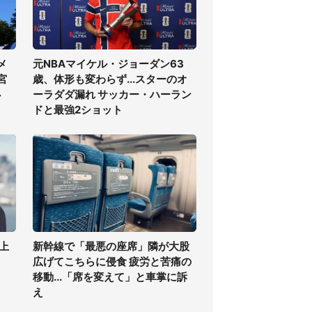
メ
元NBAマイケル・ジョーダン63
宮
歳、体形も変わらず...スターのオ
必
ーラダダ漏れ サッカー・ハーラン
ドと最強2ショット
上
新幹線で「最悪の座席」隣が大股
広げてこちらに侵食 疲労と苦痛の
移動...「席を変えて」と車掌に訴
え