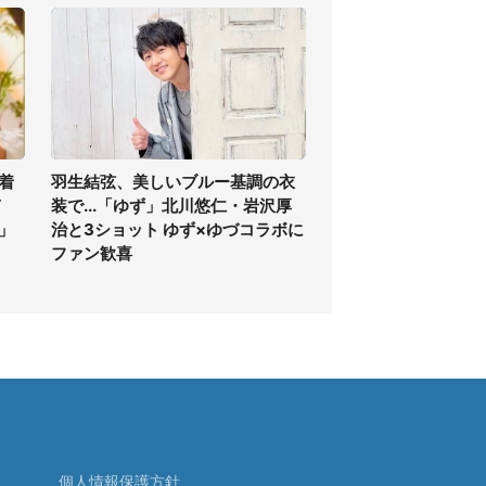
着
羽生結弦、美しいブルー基調の衣
ぎ
装で...「ゆず」北川悠仁・岩沢厚
」
治と3ショット ゆず×ゆづコラボに
ファン歓喜
個人情報保護方針