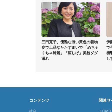
三田寛子、優雅な淡い黄色の着物
伊
姿で上品なたたずまいで 「めちゃ
で
くちゃ綺麗」「涼しげ」美貌ダダ
衝
漏れ
し
コンテンツ
関連サ
社会
J-CAS