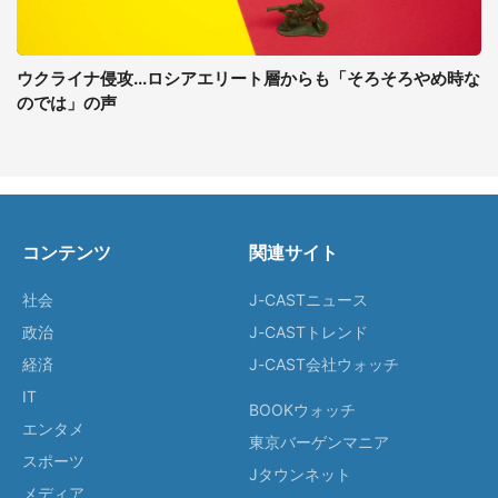
ウクライナ侵攻...ロシアエリート層からも「そろそろやめ時な
のでは」の声
コンテンツ
関連サイト
社会
J-CASTニュース
政治
J-CASTトレンド
経済
J-CAST会社ウォッチ
IT
BOOKウォッチ
エンタメ
東京バーゲンマニア
スポーツ
Jタウンネット
メディア