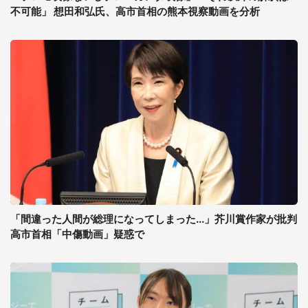
不可能」 想田和弘氏、高市首相の熊本視察動画を分析
「間違った人間が総理になってしまった...」芥川賞作家が批判
高市首相「中傷動画」疑惑で