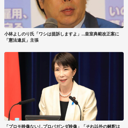
小林よしのり氏「ワシは提訴しますよ」...皇室典範改正案に
「憲法違反」主張
「プロモ映像ないしプロパガンダ映像」「それ以外の解釈は