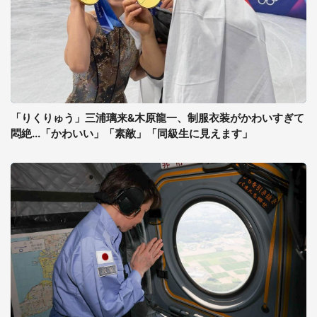
「りくりゅう」三浦璃来&木原龍一、制服衣装がかわいすぎて
悶絶...「かわいい」「素敵」「同級生に見えます」