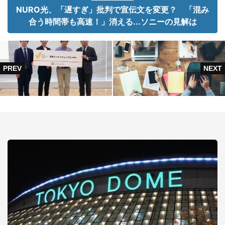
NURO光、「遅すぎ」批判で宣伝文を変更？ 「混み
合う時間帯も高速！」消える...ソニーの見解は