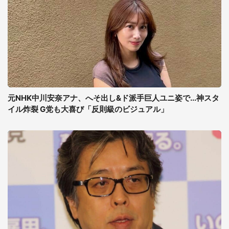
元NHK中川安奈アナ、へそ出し&ド派手巨人ユニ姿で...神スタ
イル炸裂 G党も大喜び「反則級のビジュアル」