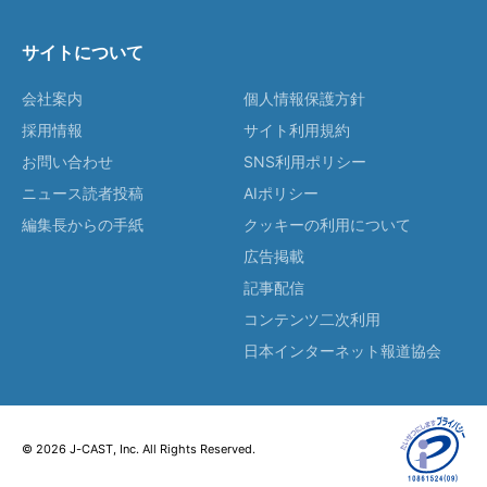
サイトについて
会社案内
個人情報保護方針
採用情報
サイト利用規約
お問い合わせ
SNS利用ポリシー
ニュース読者投稿
AIポリシー
編集長からの手紙
クッキーの利用について
広告掲載
記事配信
コンテンツ二次利用
日本インターネット報道協会
© 2026 J-CAST, Inc. All Rights Reserved.