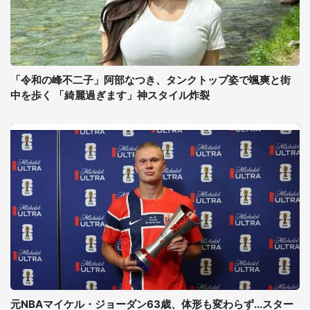
「令和の峰不二子」阿部なつき、タンクトップ姿で颯爽と街
中を歩く 「綺麗過ぎます」神スタイル炸裂
元NBAマイケル・ジョーダン63歳、体形も変わらず...スター