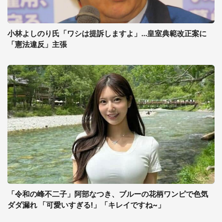
小林よしのり氏「ワシは提訴しますよ」...皇室典範改正案に
「憲法違反」主張
「令和の峰不二子」阿部なつき、ブルーの花柄ワンピで色気
ダダ漏れ 「可愛いすぎる!」「キレイですね~」