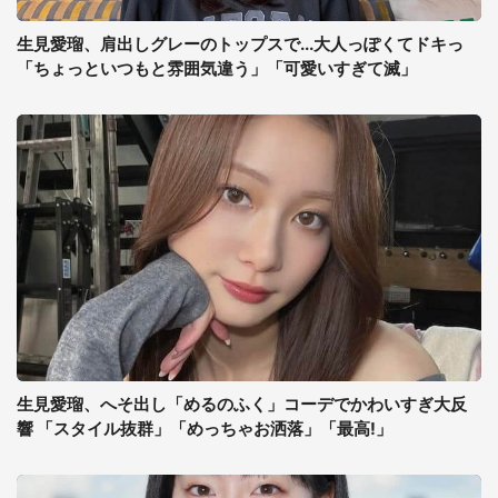
生見愛瑠、肩出しグレーのトップスで...大人っぽくてドキっ
「ちょっといつもと雰囲気違う」「可愛いすぎて滅」
生見愛瑠、へそ出し「めるのふく」コーデでかわいすぎ大反
響 「スタイル抜群」「めっちゃお洒落」「最高!」