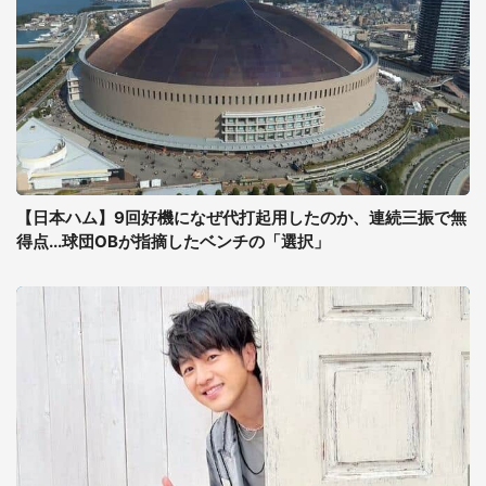
【日本ハム】9回好機になぜ代打起用したのか、連続三振で無
得点...球団OBが指摘したベンチの「選択」