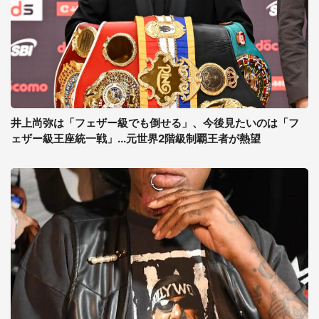
井上尚弥は「フェザー級でも倒せる」、今後見たいのは「フ
ェザー級王座統一戦」...元世界2階級制覇王者が熱望