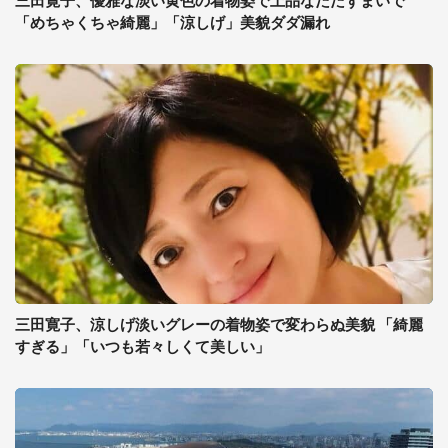
三田寛子、優雅な淡い黄色の着物姿で上品なたたずまいで
「めちゃくちゃ綺麗」「涼しげ」美貌ダダ漏れ
三田寛子、涼しげ淡いグレーの着物姿で変わらぬ美貌 「綺麗
すぎる」「いつも若々しくて美しい」