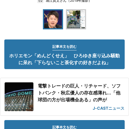
堀江貴文さん（2019年撮影）
1/2
記事本文を読む
ホリエモン「めんどくせえ」 ひろゆき座り込み騒動
に呆れ「下らないこと茶化すの好きだよね」
電撃トレードの巨人・リチャード、ソフ
トバンク・秋広優人の存在感薄れ...「他
球団の方が出場機会ある」の声が
J-CASTニュース
記事本文を読む