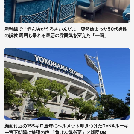
新幹線で「赤ん坊がうるさいんだよ」突然始まった50代男性
の説教 周囲も呆れる最悪の雰囲気を変えた「一喝」
顔面付近の155キロ直球にヘルメット叩きつけたDeNAルーキ
ー宮下朝陽に擁護の声 「負けん気必要」と球団OB