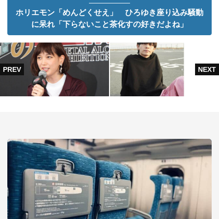
ホリエモン「めんどくせえ」 ひろゆき座り込み騒動
に呆れ「下らないこと茶化すの好きだよね」