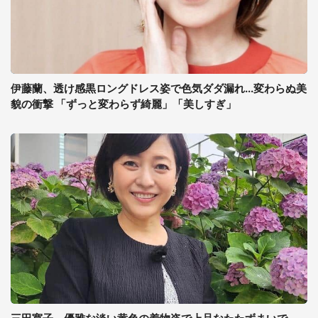
伊藤蘭、透け感黒ロングドレス姿で色気ダダ漏れ...変わらぬ美
貌の衝撃 「ずっと変わらず綺麗」「美しすぎ」