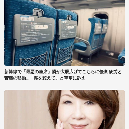
新幹線で「最悪の座席」隣が大股広げてこちらに侵食 疲労と
苦痛の移動...「席を変えて」と車掌に訴え