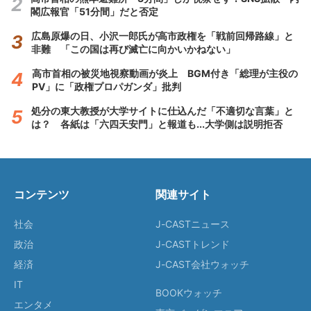
閣広報官「51分間」だと否定
広島原爆の日、小沢一郎氏が高市政権を「戦前回帰路線」と
非難 「この国は再び滅亡に向かいかねない」
高市首相の被災地視察動画が炎上 BGM付き「総理が主役の
PV」に「政権プロパガンダ」批判
処分の東大教授が大学サイトに仕込んだ「不適切な言葉」と
は？ 各紙は「六四天安門」と報道も...大学側は説明拒否
コンテンツ
関連サイト
社会
J-CASTニュース
政治
J-CASTトレンド
経済
J-CAST会社ウォッチ
IT
BOOKウォッチ
エンタメ