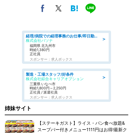
経理/病院での経理事務のお仕事/即日勤務可/車通勤可/経理/一般事務
＞
株式会社パソナ
福岡県 北九州市
時給1,380円
正社員
スポンサー：求人ボックス
製造・工場スタッフ/好条件
＞
株式会社綜合キャリアオプション
三重県 いなべ市
時給1,800円～2,250円
正社員 / 派遣社員
スポンサー：求人ボックス
姉妹サイト
【ステーキガスト】ライス・パン食べ放題&
スープバー付きメニュー1111円はお得!最新ク