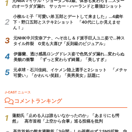
元NBAマイケル・ジョーダン63歳、体形も変わらず...スター
のオーラダダ漏れ サッカー・ハーランドと最強2ショット
小柳ルミ子「可愛い弟 五郎とデートして来ました」...4歳年
下・野口五郎とステキ2ショット 「40代にしか見えませ
ん！」
元NHK中川安奈アナ、へそ出し＆ド派手巨人ユニ姿で...神ス
タイル炸裂 G党も大喜び「反則級のビジュアル」
伊藤蘭、透け感黒ロングドレス姿で色気ダダ漏れ...変わらぬ
美貌の衝撃 「ずっと変わらず綺麗」「美しすぎ」
元卓球・石川佳純、イケメン陸上選手と2ショット 「メチャ
可愛い」「かわいい笑顔」「美男美女」話題に
J-CAST ニュース
コメントランキング
蓮舫氏「止める人は誰もいなかったのか」「あまりにも愕
然」 高市首相「上空から合掌」巡る投稿を批判
高市首相の熊本避難所「3分間」しか視察せず？SNS拡散 内