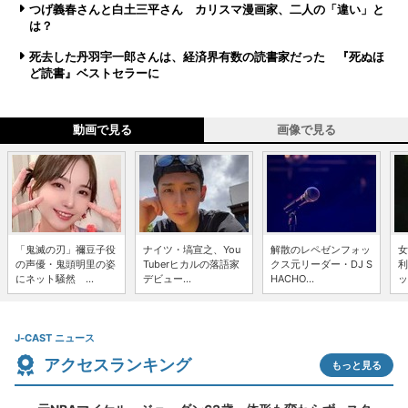
つげ義春さんと白土三平さん カリスマ漫画家、二人の「違い」と
は？
死去した丹羽宇一郎さんは、経済界有数の読書家だった 『死ぬほ
ど読書』ベストセラーに
動画で見る
画像で見る
「鬼滅の刃」禰豆子役
ナイツ・塙宣之、You
解散のレペゼンフォッ
女
の声優・鬼頭明里の姿
Tuberヒカルの落語家
クス元リーダー・DJ S
利
にネット騒然 ...
デビュー...
HACHO...
ッ
J-CAST ニュース
アクセスランキング
もっと見る