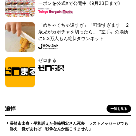
ーポンを公式Xで公開中《9月23日まで》
「めちゃくちゃ遠すぎ」「可愛すぎます」 2
歳児がカボチャを切ったら...〝左手〟の場所
に5.3万人もん絶|Jタウンネット
ゼロまる
追悼
一覧を見る
長崎市出身・平和訴えた美輪明宏さん死去 ラストメッセージでも
訴え「愛があれば 戦争なんか起こりません」