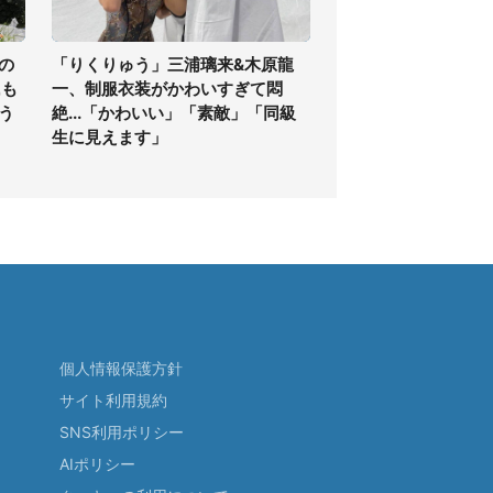
の
「りくりゅう」三浦璃来&木原龍
氏も
一、制服衣装がかわいすぎて悶
う
絶...「かわいい」「素敵」「同級
生に見えます」
個人情報保護方針
サイト利用規約
SNS利用ポリシー
AIポリシー