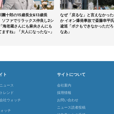
川團十郎の15歳長女&13歳長
なぜ「戻るな」と言えなかった
、ソファでリラックス仲良し2シ
か イオン爆発事故で斎藤幸平
 「海老蔵さんにも麻央さんにも
逡巡「ボクもできなかっただろ
てますね」「大人になったな~」
なあ」
イト
サイトについて
Tニュース
会社案内
Tトレンド
採用情報
ST会社ウォッチ
お問い合わせ
ニュース読者投稿
ウォッチ