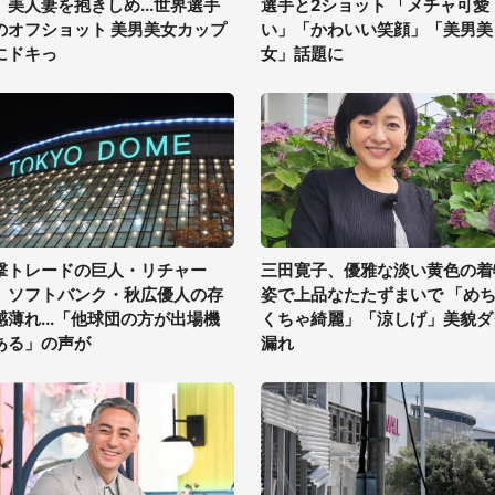
、美人妻を抱きしめ...世界選手
選手と2ショット 「メチャ可愛
のオフショット 美男美女カップ
い」「かわいい笑顔」「美男美
にドキっ
女」話題に
撃トレードの巨人・リチャー
三田寛子、優雅な淡い黄色の着
、ソフトバンク・秋広優人の存
姿で上品なたたずまいで 「め
感薄れ...「他球団の方が出場機
くちゃ綺麗」「涼しげ」美貌ダ
ある」の声が
漏れ