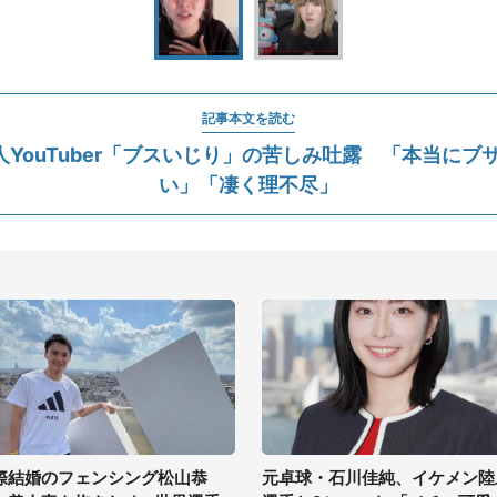
記事本文を読む
万人YouTuber「ブスいじり」の苦しみ吐露 「本当にブ
い」「凄く理不尽」
際結婚のフェンシング松山恭
元卓球・石川佳純、イケメン陸