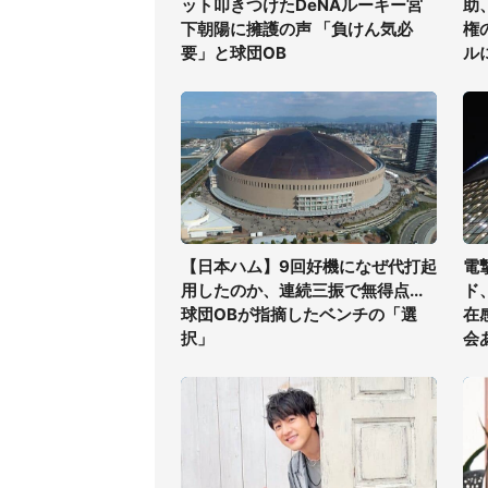
ット叩きつけたDeNAルーキー宮
助
下朝陽に擁護の声 「負けん気必
権
要」と球団OB
ル
【日本ハム】9回好機になぜ代打起
電
用したのか、連続三振で無得点...
ド
球団OBが指摘したベンチの「選
在
択」
会