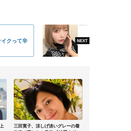
サイクって辛
上
三田寛子、涼しげ淡いグレーの着