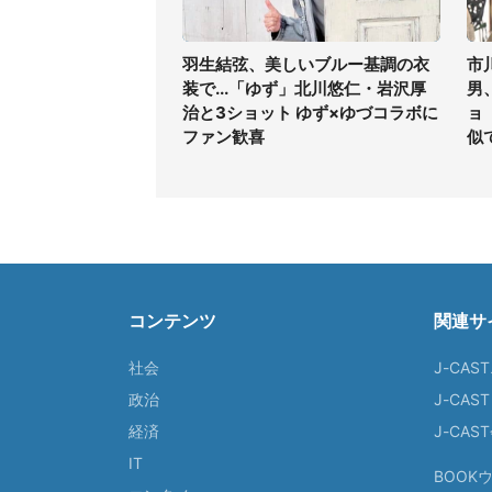
羽生結弦、美しいブルー基調の衣
市
装で...「ゆず」北川悠仁・岩沢厚
男
治と3ショット ゆず×ゆづコラボに
ョ
ファン歓喜
似
コンテンツ
関連サ
社会
J-CAS
政治
J-CAS
経済
J-CA
IT
BOOK